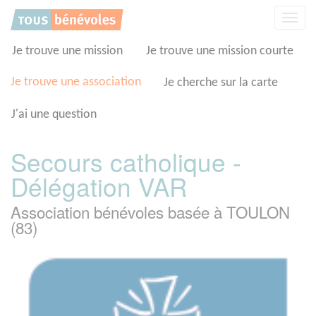
Panneau de gestion des cookies
Affic
la
navig
Je trouve une mission
Je trouve une mission courte
Je trouve une association
Je cherche sur la carte
J'ai une question
Secours catholique -
Délégation VAR
Association bénévoles basée à TOULON
(83)