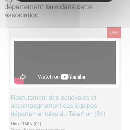
département
dans cette
Tarn
association
Santé
Recrutement des bénévoles et
accompagnement des équipes
départementales du Téléthon (81)
Lieu :
TARN (81)