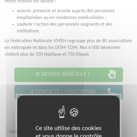
Notre mission est double :
assurer présence et écoute auprès des personnes
hospitalisées ou en résidences médicalisées ;
soutenir l’action des personnels soignants et des
institutions.
La Fédération Nationale VMEH regroupe plus de 80 associations
en métropole et dans les DOM-TOM. Nos 6 000 bénévoles
visitent plus de 350 hôpitaux et 750 Ehpad.
JE DEVIENS BÉNÉVOLE !
JE CONTACTE L'ASSOCIATION
Ce site utilise des cookies
Infos pratiques
et vous donne le contrôle