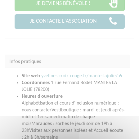
JE DEVIENS BÉNÉVOLE !
JE CONTACTE L'ASSOCIATION
Infos pratiques
Site web
yvelines.croix-rouge.fr/manteslajolie/
Coordonnées
1 rue Fernand Bodet MANTES LA
JOLIE (78200)
Heures d'ouverture
Alphabétisation et cours d'inclusion numérique :
nous contacterVestiboutique : mardi et jeudi après-
midi et 1er samedi matin de chaque
moisMaraudes : sorties le jeudi soir de 19h à
23hVisites aux personnes isolées et Accueil écoute
: 2h à 3h/semaine