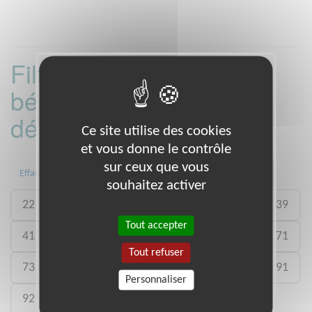
Filtrer les missions
bénévoles par
département :
Ce site utilise des cookies
et vous donne le contrôle
sur ceux que vous
01
06
13
15
20
21
Effacer
souhaitez activer
22
26
27
29
33
35
38
39
Tout accepter
41
46
49
50
54
59
61
71
Tout refuser
73
75
77
78
80
88
89
91
Personnaliser
92
93
988