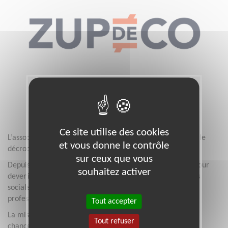
Ce site utilise des cookies
L’association ZUPdeCO est née avec l’ambition de réduire le
et vous donne le contrôle
décrochage scolaire.
sur ceux que vous
Depuis son lancement, nos actions ont pris de l’ampleur pour
souhaitez activer
devenir un mouvement national agissant sur les inégalités
sociales dans le secteur de l’éducation et de l’insertion
professionnelle.
Tout accepter
La mission de ZUPdeCO est simple : offrir une égalité des
Tout refuser
chances réelle, quelle que soit l’appartenance sociale des