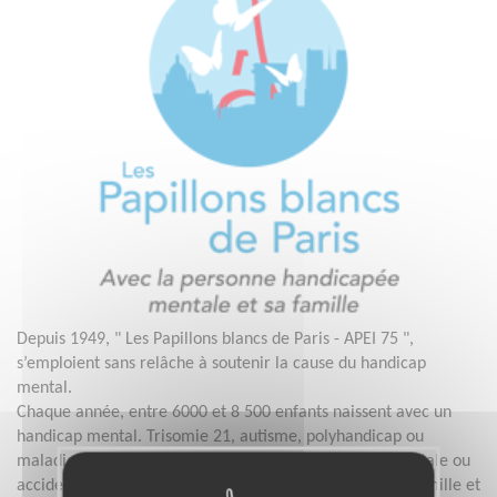
Depuis 1949, " Les Papillons blancs de Paris - APEI 75 ",
s’emploient sans relâche à soutenir la cause du handicap
mental.
Chaque année, entre 6000 et 8 500 enfants naissent avec un
handicap mental. Trisomie 21, autisme, polyhandicap ou
maladie rare..., qu’elle soit d’origine génétique, congénitale ou
accidentelle, cette anomalie va bouleverser toute une famille et