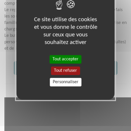
compromettre l’avenir social de celui qui la subit.
Le regard porté sur ces personnes commence à changer. Mais
les solutions sont toujours insuffisantes. Des centaines de
Ce site utilise des cookies
familles, faute de places, attendent désespérément une prise en
et vous donne le contrôle
charge de qualité adaptée à leurs besoins.
sur ceux que vous
Le but de l'association est d'être au service de toutes les
souhaitez activer
personnes handicapées mentales (enfants, adolescents, adultes)
et de leurs familles.
Tout accepter
JE CONTACTE L'ASSOCIATION
Tout refuser
Personnaliser