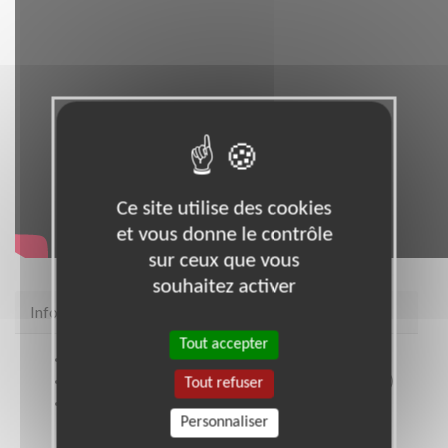
Ce site utilise des cookies
et vous donne le contrôle
sur ceux que vous
souhaitez activer
Infos pratiques
Tout accepter
Site web
www.frm.org
Coordonnées
54, rue de Varenne PARIS 7 (75007)
Tout refuser
Heures d'ouverture
Personnaliser
Lundi au vendredi 9h30-12h30 et 14h00-18h00