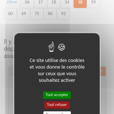
06
17
18
34
38
59
Effacer
60
69
75
86
92
Il y a
missions bénévoles dans le
3
département
dans cette
Isère
association
Ce site utilise des cookies
et vous donne le contrôle
Exclusion & Pauvreté
sur ceux que vous
souhaitez activer
Tout accepter
Tout refuser