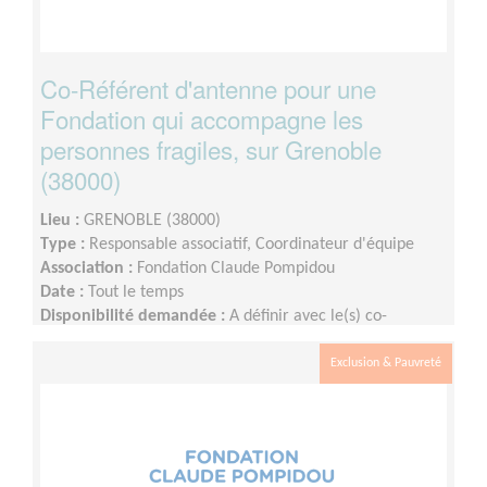
Co-Référent d'antenne pour une
Fondation qui accompagne les
personnes fragiles, sur Grenoble
(38000)
Lieu :
GRENOBLE (38000)
Type :
Responsable associatif, Coordinateur d'équipe
Association :
Fondation Claude Pompidou
Date :
Tout le temps
Disponibilité demandée :
A définir avec le(s) co-
référents, au moins 1/2 jour / semaine, à répartir selon
vos disponibilités et 2 années minimum d'engagement
Exclusion & Pauvreté
(en dehors des vacances scolaires)