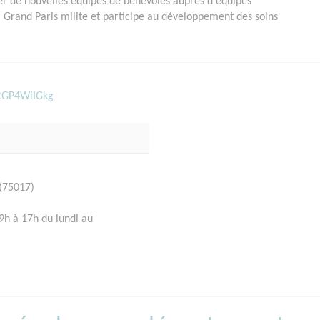
er de nouvelles équipes de bénévoles auprès d'équipes
-là Grand Paris milite et participe au développement des soins
RGP4WiIGkg
(75017)
 9h à 17h du lundi au