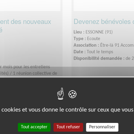
ent des nouveaux
Devenez bénévoles
é
Lieu :
ESSONNE (91)
Type :
Ecoute
Association :
Être-là 91 Accomp
Date :
Tout le temps
Disponibilité demandée :
de 2
r mois pour les entretiens
lités) / 1 réunion collective de
Santé
es cookies et vous donne le contrôle sur ceux que vous
Tout accepter
Tout refuser
Personnaliser