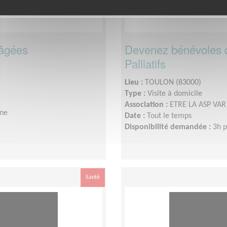
âgées
Devenez bénévoles 
Palliatifs
Lieu :
TOULON (83000)
Type :
Visite à domicile
Association :
ETRE LA ASP VAR 
ine
Date :
Tout le temps
Disponibilité demandée :
3h p
Santé