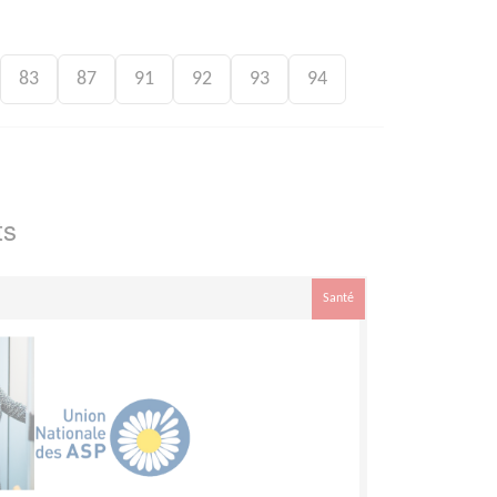
83
87
91
92
93
94
ts
Santé