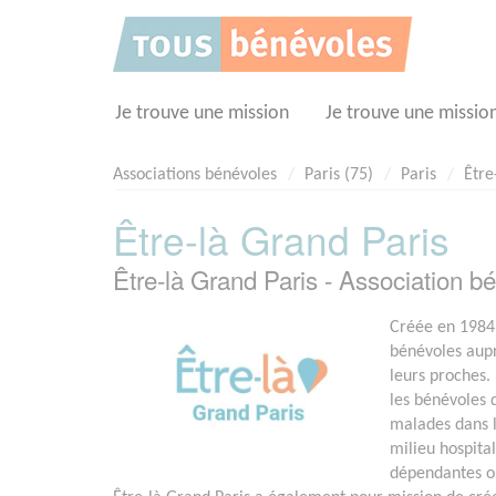
Panneau de gestion des cookies
Je trouve une mission
Je trouve une missio
Associations bénévoles
Paris (75)
Paris
Être
Être-là Grand Paris
Être-là Grand Paris - Association 
Créée en 1984,
bénévoles aupr
leurs proches.
les bénévoles 
malades dans l
milieu hospita
dépendantes ou