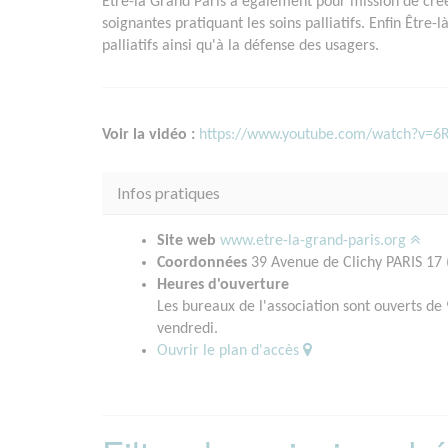
Être-là Grand Paris a également pour mission de cré
soignantes pratiquant les soins palliatifs. Enfin Être
palliatifs ainsi qu'à la défense des usagers.
Voir la vidéo :
https://www.youtube.com/watch?v=6
Infos pratiques
Site web
www.etre-la-grand-paris.org
Coordonnées
39 Avenue de Clichy PARIS 17 
Heures d'ouverture
Les bureaux de l'association sont ouverts de
vendredi.
Ouvrir le plan d'accès