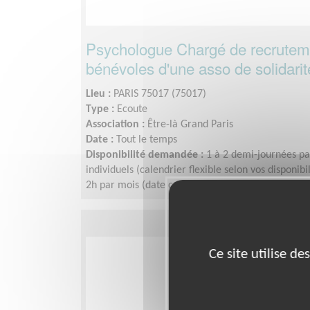
Psychologue Chargé de recrutem
bénévoles d'une asso de solidarit
Lieu :
PARIS 75017 (75017)
Type :
Ecoute
Association :
Être-là Grand Paris
Date :
Tout le temps
Disponibilité demandée :
1 à 2 demi-journées pa
individuels (calendrier flexible selon vos disponibi
2h par mois (date convenue avec l’équipe)
Ce site utilise d