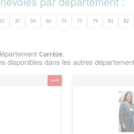
bénévoles par département :
31
37
59
60
75
77
79
81
82
e département
.
Corrèze
ns disponibles dans les autres départemen
Santé