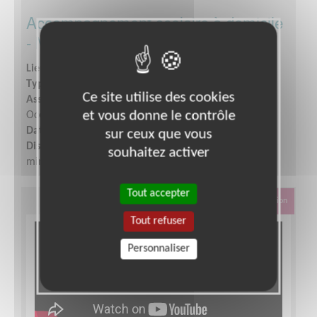
Accompagnement scolaire à domicile
- Montpellier
Lieu :
MONTPELLIER (34000)
Type :
Accompagnement scolaire
Ce site utilise des cookies
Association :
Entraide Scolaire Amicale - Section
et vous donne le contrôle
Occitanie
Date :
Tout le temps
sur ceux que vous
Disponibilité demandée :
1 fois par semaine, 1 heure
souhaitez activer
minimum
Tout accepter
Éducation & Formation
Tout refuser
Personnaliser