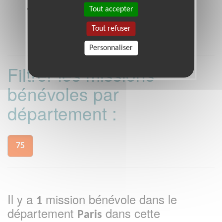
Heures d'ouverture
Tout accepter
lundi, mardi, jeudi et vendredi : de 9h30 à 17h
Tout refuser
Personnaliser
Filtrer les missions
bénévoles par
département :
75
Il y a
mission bénévole dans le
1
département
dans cette
Paris