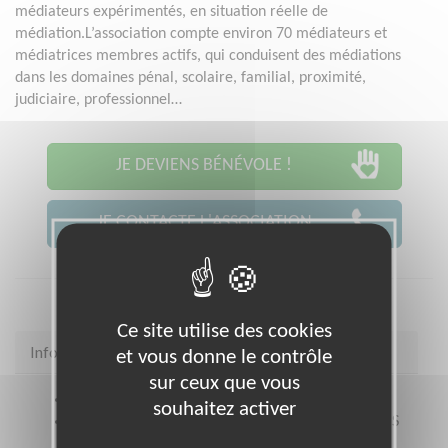
médiateurs expérimentés, en situation réelle de
médiation.L’association compte environ 70 médiateurs et
médiatrices membres actifs, qui conduisent des médiations
dans les domaines pénal, scolaire, familial, proximité,
judiciaire, professionnel…
JE DEVIENS BÉNÉVOLE !
JE CONTACTE L'ASSOCIATION
Ce site utilise des cookies
Infos pratiques
et vous donne le contrôle
sur ceux que vous
Site web
www.cmfm.fr
souhaitez activer
Coordonnées
93 Avenue du General Leclerc PARIS
75014 (75014)