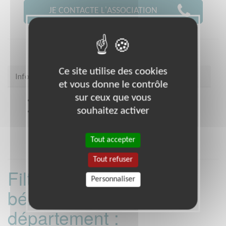
JE CONTACTE L'ASSOCIATION
Ce site utilise des cookies
Infos pratiques
et vous donne le contrôle
sur ceux que vous
Site web
www.unicef.fr
souhaitez activer
Coordonnées
67 rue St François de Salle
CHAMBERY (73000)
Tout accepter
Tout refuser
Filtrer les missions
Personnaliser
bénévoles par
département :