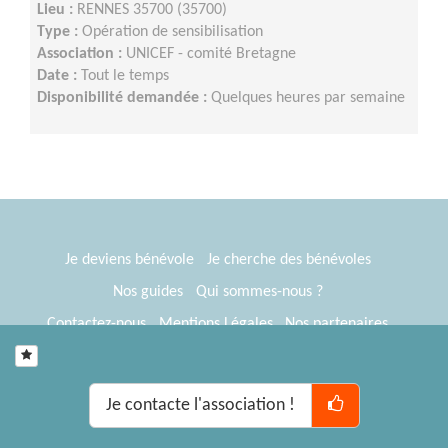
Lieu :
RENNES 35700 (35700)
Type :
Opération de sensibilisation
Association :
UNICEF - comité Bretagne
Date :
Tout le temps
Disponibilité demandée :
Quelques heures par semaine
Je deviens bénévole
Je cherche des bénévoles
Nos guides
Qui sommes-nous ?
Contactez-nous
Mentions Légales
Nos partenaires
Espace presse
® Tous Bénévoles 2012-2026
Webkast
Je contacte l'association !