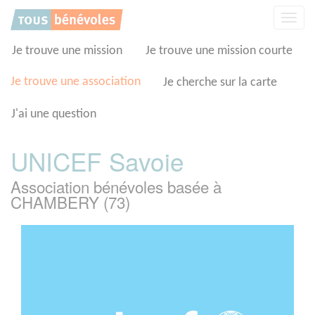
Panneau de gestion des cookies
Affic
la
navig
Je trouve une mission
Je trouve une mission courte
Je trouve une association
Je cherche sur la carte
J'ai une question
UNICEF Savoie
Association bénévoles basée à
CHAMBERY (73)