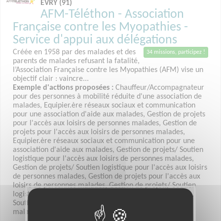
EVRY (91)
AFM-Téléthon - Association
Française contre les Myopathies -
Service d'appui aux délégations
Créée en 1958 par des malades et des
34 missions, participez !
parents de malades refusant la fatalité,
l’Association Française contre les Myopathies (AFM) vise un
objectif clair : vaincre...
Exemple d'actions proposées :
Chauffeur/Accompagnateur
pour des personnes à mobilité réduite d'une association de
malades, Equipier.ère réseaux sociaux et communication
pour une association d'aide aux malades, Gestion de projets
pour l'accès aux loisirs de personnes malades, Gestion de
projets pour l'accès aux loisirs de personnes malades,
Equipier.ère réseaux sociaux et communication pour une
association d'aide aux malades, Gestion de projets/ Soutien
logistique pour l'accès aux loisirs de personnes malades,
Gestion de projets/ Soutien logistique pour l'accès aux loisirs
de personnes malades, Gestion de projets pour l'accès aux
loisirs de personnes malades, Gestion de projets/ Soutien
logistique pour l'accès aux loisirs de personnes malades,
Soutien logistique pour l'accès aux loisirs de personnes
malades