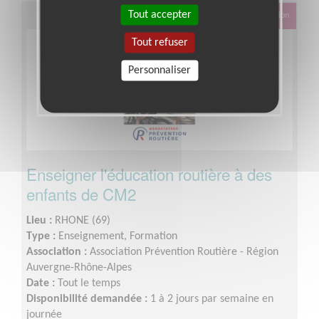
Tout accepter
Éducation & Formation
Tout refuser
Personnaliser
Enseigner l'éducation routière à des
enfants de CM2
Lieu :
RHONE (69)
Type :
Enseignement, Formation
Association :
Association Prévention Routière - Région
Auvergne-Rhône-Alpes
Date :
Tout le temps
Disponibilité demandée :
1 à 2 jours par semaine en
journée