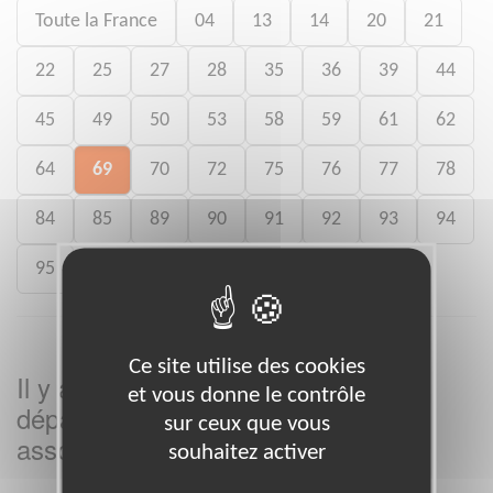
Toute la France
04
13
14
20
21
22
25
27
28
35
36
39
44
45
49
50
53
58
59
61
62
64
69
70
72
75
76
77
78
84
85
89
90
91
92
93
94
95
Ce site utilise des cookies
Il y a
missions bénévoles dans le
3
et vous donne le contrôle
département
dans cette
Rhône
sur ceux que vous
association
souhaitez activer