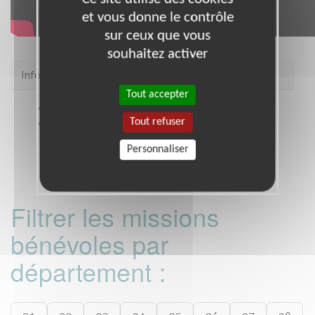
et vous donne le contrôle
sur ceux que vous
souhaitez activer
Infos pratiques
Tout accepter
Site web
coordination.telethon.fr/coo/068S/
Tout refuser
Coordonnées
17 B Avenue du Général de Gaulle
RIXHEIM (68170)
Personnaliser
Filtrer les missions
bénévoles par
département :