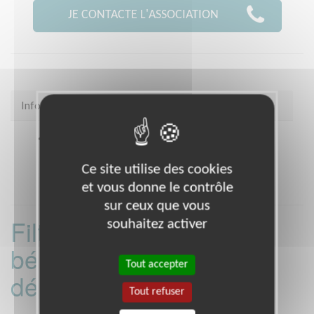
JE CONTACTE L'ASSOCIATION
Infos pratiques
Coordonnées
Rue Emile Basly Espace 2000
HERSIN COUPIGNY (62530)
Ce site utilise des cookies
et vous donne le contrôle
sur ceux que vous
Filtrer les missions
souhaitez activer
bénévoles par
Tout accepter
département :
Tout refuser