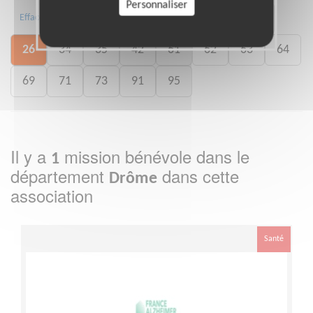
Personnaliser
01
02
05
07
17
24
Effacer
26
34
35
42
61
62
63
64
69
71
73
91
95
Il y a
mission bénévole dans le
1
département
dans cette
Drôme
association
Santé