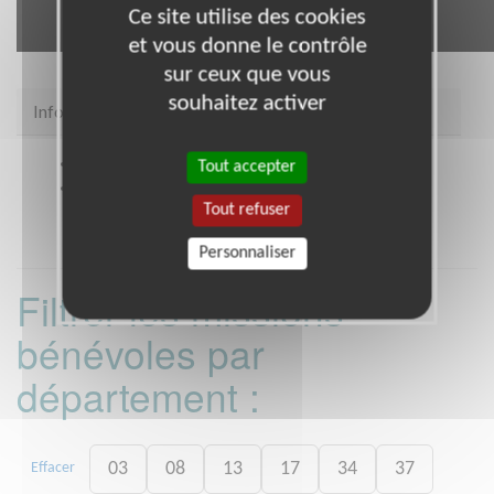
Ce site utilise des cookies
et vous donne le contrôle
sur ceux que vous
souhaitez activer
Infos pratiques
Site web
https://snc.asso.fr/
Tout accepter
Coordonnées
PERENCHIES (59840)
Tout refuser
Personnaliser
Filtrer les missions
bénévoles par
département :
03
08
13
17
34
37
Effacer