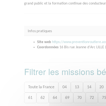
grand public et la formation continue des conducteur
Infos pratiques
Site web
https://www.preventionroutiere.as
Coordonnées
16 Bis rue Jeanne d'Arc LILLE 
Filtrer les missions 
Toute la France
04
13
14
20
61
62
64
69
70
72
7