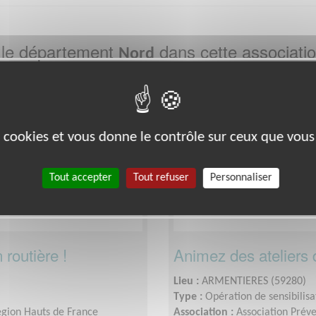
 le département
dans cette associati
Nord
Éducation & Formation
es cookies et vous donne le contrôle sur ceux que vous
Tout accepter
Tout refuser
Personnaliser
routière !
Animez des ateliers d
Lieu :
ARMENTIERES (59280)
Type :
Opération de sensibilisa
égion Hauts de France
Association :
Association Prév