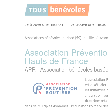
Panneau de gestion des cookies
Je trouve une mission
Je trouve une missio
Associations bénévoles
Nord (59)
Lille
Assoc
Association Préventio
Hauts de France
APR - Association bénévoles basée
L'association 
est d'«étudier
les initiatives
circulation rou
départementaux
dans de multiples domaines : l’éducation routière des 