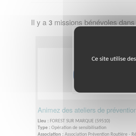
Il y a
missions bénévoles dans
3
Ce site utilise d
Animez des ateliers de prévention 
Lieu :
FOREST SUR MARQUE (59510)
Type :
Opération de sensibilisation
Association :
Association Prévention Routière - R