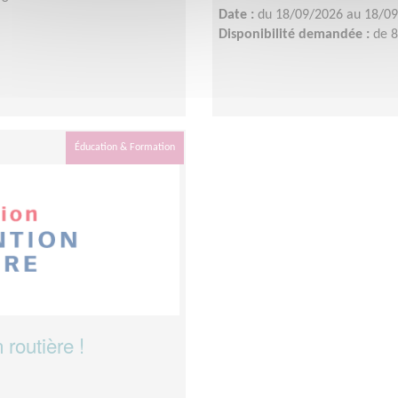
Date :
du 18/09/2026 au 18/0
Disponibilité demandée :
de 
Éducation & Formation
routière !