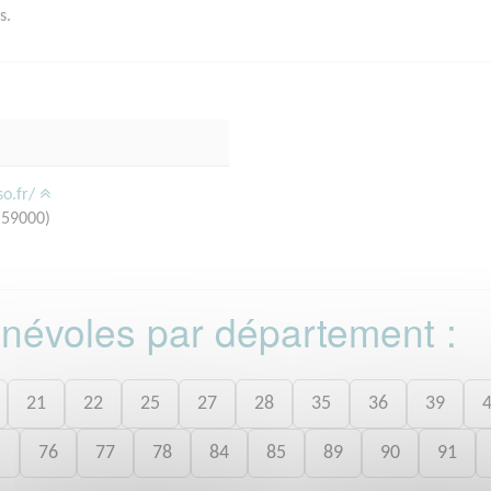
s.
so.fr/
(59000)
bénévoles par département :
21
22
25
27
28
35
36
39
5
76
77
78
84
85
89
90
91