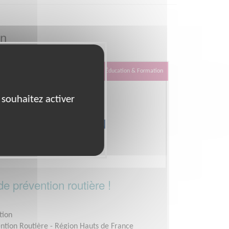
on
Éducation & Formation
 souhaitez activer
e prévention routière !
tion
ention Routière - Région Hauts de France