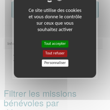
JE FAIS UN DON À
Ce site utilise des cookies
AFM -...
et vous donne le contrôle
sur ceux que vous
souhaitez activer
Infos pratiques
Tout accepter
Tout refuser
Site web
coordination.telethon.fr/coo/0560/
Coordonnées
31 Rue Guillaume le Bartz Maison
Personnaliser
des Associations VANNES (56000)
Filtrer les missions
bénévoles par