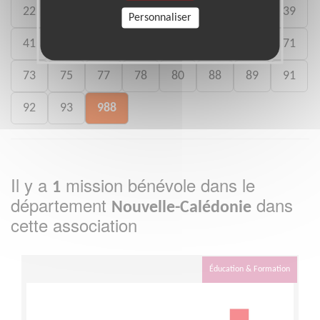
22
26
27
29
33
35
38
39
Personnaliser
41
46
49
50
54
59
61
71
73
75
77
78
80
88
89
91
92
93
988
Il y a
mission bénévole dans le
1
département
dans
Nouvelle-Calédonie
cette association
Éducation & Formation