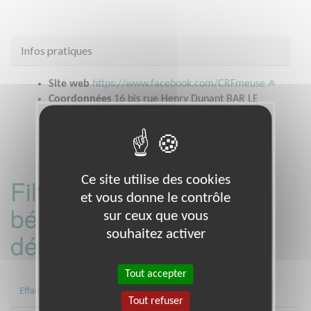
Infos pratiques
Site web
https://www.facebook.com/CRFmeuse
Coordonnées
16 bis rue Henry Dunant BAR LE
DUC (55000)
Ce site utilise des cookies
Filtrer les missions
et vous donne le contrôle
bénévoles par
sur ceux que vous
souhaitez activer
département :
Tout accepter
01
06
13
15
20
21
Effacer
Tout refuser