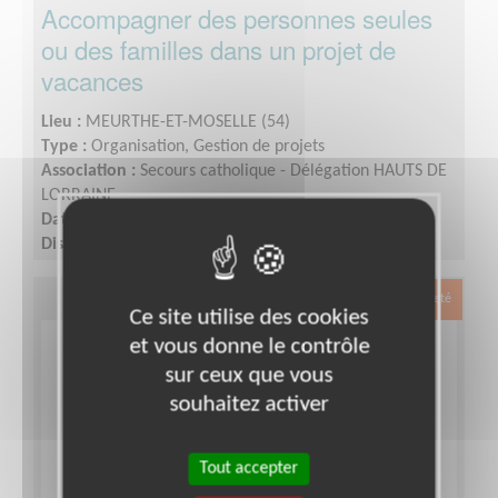
Accompagner des personnes seules
ou des familles dans un projet de
vacances
Lieu :
MEURTHE-ET-MOSELLE (54)
Type :
Organisation, Gestion de projets
Association :
Secours catholique - Délégation HAUTS DE
LORRAINE
Date :
Tout le temps
Disponibilité demandée :
A convenir, en fonction des
projets menés.
Exclusion & Pauvreté
Ce site utilise des cookies
et vous donne le contrôle
sur ceux que vous
souhaitez activer
Tout accepter