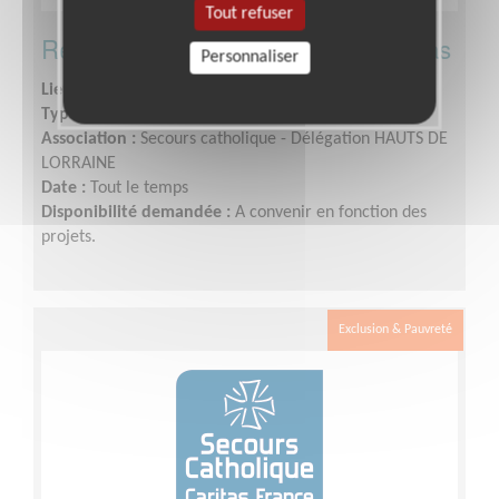
Tout refuser
Rejoindre l'équipe de la Young Caritas
Personnaliser
Lieu :
NANCY (54000)
Type :
Opération de sensibilisation
Association :
Secours catholique - Délégation HAUTS DE
LORRAINE
Date :
Tout le temps
Disponibilité demandée :
A convenir en fonction des
projets.
Exclusion & Pauvreté