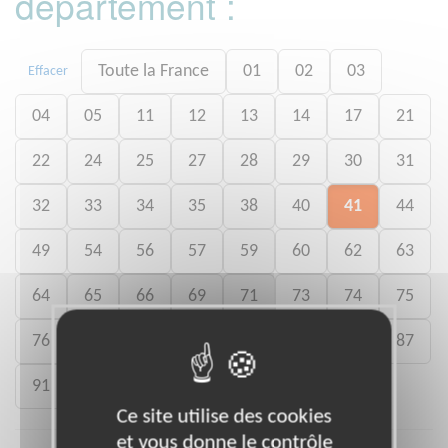
département :
Toute la France
01
02
03
Effacer
04
05
11
12
13
14
17
21
22
24
25
27
28
29
30
31
32
33
34
35
38
40
41
44
49
54
56
57
59
60
62
63
64
65
66
69
71
73
74
75
76
77
78
80
81
83
85
87
91
92
94
Ce site utilise des cookies
et vous donne le contrôle