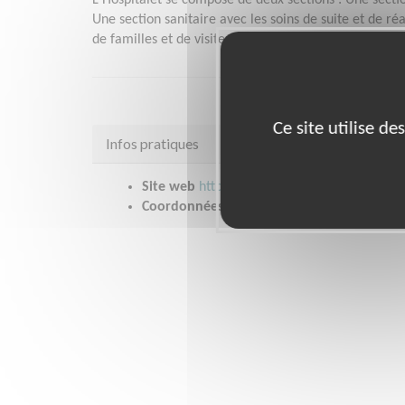
L'Hospitalet se compose de deux sections : Une secti
Une section sanitaire avec les soins de suite et de 
de familles et de visiteurs.
Ce site utilise d
Infos pratiques
Site web
https://www.lhospitalet.fr/
Coordonnées
33 rue Pasteur MONTOIRE SUR