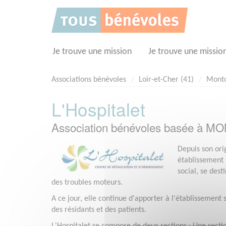
Panneau de gestion des cookies
Je trouve une mission
Je trouve une missio
Associations bénévoles
Loir-et-Cher (41)
Montoi
L'Hospitalet
Association bénévoles basée à M
Depuis son orig
établissement p
social, se des
des troubles moteurs.
A ce jour, elle continue d'apporter à l'établissement 
des résidants et des patients.