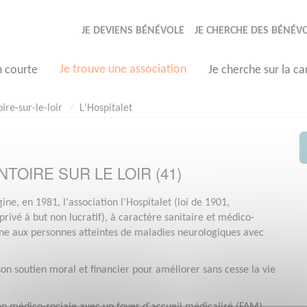
JE DEVIENS BÉNÉVOLE
JE CHERCHE DES BÉNÉV
Je trouve une association
n courte
Je cherche sur la ca
re-sur-le-loir
L'Hospitalet
ONTOIRE SUR LE LOIR (41)
ine, en 1981, l'association l'Hospitalet (loi de 1901,
rivé à but non lucratif), à caractère sanitaire et médico-
tine aux personnes atteintes de maladies neurologiques avec
son soutien moral et financier pour améliorer sans cesse la vie