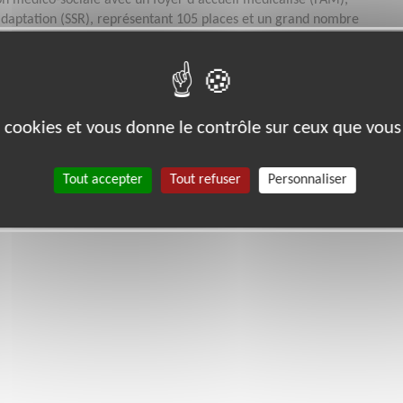
on médico-sociale avec un foyer d'accueil médicalisé (FAM),
réadaptation (SSR), représentant 105 places et un grand nombre
es cookies et vous donne le contrôle sur ceux que vous
Tout accepter
Tout refuser
Personnaliser
 LE LOIR (41800)