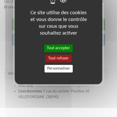
Les Dragons sont actuellement sous la présidence de Julien
Bruneau.
Ce site utilise des cookies
et vous donne le contrôle
JE DEVIENS BÉNÉVOLE !
sur ceux que vous
souhaitez activer
JE CONTACTE L'ASSOCIATION
Tout accepter
Tout refuser
Personnaliser
Infos pratiques
Site web
https://www.baseball-dragons.fr
Coordonnées
7 rue du sorbier Pavillon 45
VILLEFONTAINE (38090)