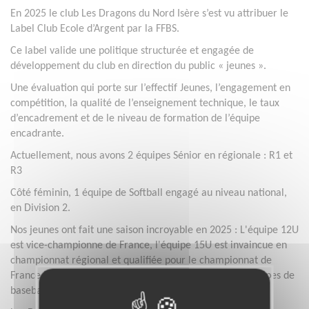
En 2025 le club Les Dragons du Nord Isère s’est vu attribuer le
Label Club Ecole d’Argent par la FFBS.
Ce label valide une politique structurée et engagée de
développement du club en direction du public « jeunes ».
Une évaluation qui porte sur l’effectif Jeunes, l’engagement en
compétition, la qualité de l’enseignement technique, le taux
d’encadrement et de le niveau de formation de l’équipe
encadrante.
Actuellement, nous avons 2 équipes Sénior en régionale : R1 et
R3
Côté féminin, 1 équipe de Softball engagé au niveau national,
en Division 2.
Nos jeunes ont fait une saison incroyable en 2025 : L'équipe 12U
est vice-championne de France, l'équipe 15U est invaincue en
championnat régional et qualifiée pour le championnat de
France.Membre de la LAURABS ligue Auvergne Rhône-Alpes de
baseball, et softball.