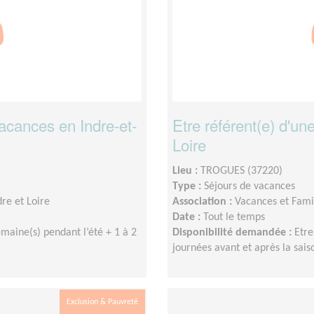
vacances en Indre-et-
Etre référent(e) d'un
Loire
Lieu :
TROGUES (37220)
Type :
Séjours de vacances
re et Loire
Association :
Vacances et Famil
Date :
Tout le temps
emaine(s) pendant l’été + 1 à 2
Disponibilité demandée :
Etre
journées avant et après la sais
Exclusion & Pauvreté