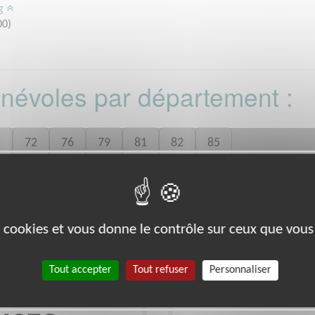
rg
00)
bénévoles par département :
5
72
76
79
81
82
85
 le département
dans cette as
Indre-et-Loire
es cookies et vous donne le contrôle sur ceux que vous
Exclusion & Pauvreté
Tout accepter
Tout refuser
Personnaliser