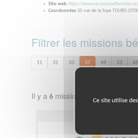
Site web
https://www.vacancesetfamilles.o
Coordonnées
35 rue de la fuye TOURS (370
Filtrer les missions 
11
31
33
37
49
53
6
Il y a
missions bénévoles dans
6
Ce site utilise d