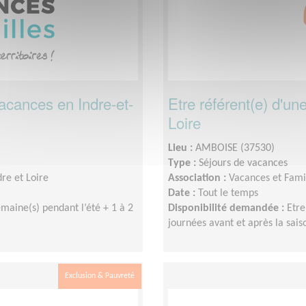
vacances en Indre-et-
Etre référent(e) d'un
Loire
Lieu :
AMBOISE (37530)
Type :
Séjours de vacances
re et Loire
Association :
Vacances et Famil
Date :
Tout le temps
emaine(s) pendant l’été + 1 à 2
Disponibilité demandée :
Etre
journées avant et après la sais
Exclusion & Pauvreté