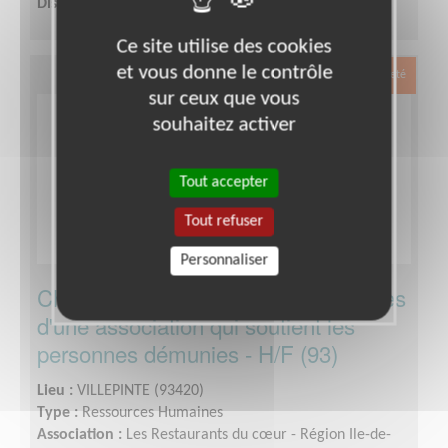
Disponibilité demandée :
1 jour par semaine
Ce site utilise des cookies
et vous donne le contrôle
Exclusion & Pauvreté
sur ceux que vous
souhaitez activer
Tout accepter
Tout refuser
Personnaliser
Chargé du recrutement des bénévoles
d'une association qui soutient les
personnes démunies - H/F (93)
Lieu :
VILLEPINTE (93420)
Type :
Ressources Humaines
Association :
Les Restaurants du cœur - Région Ile-de-