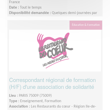
France
Date :
Tout le temps
Disponibilité demandée :
Quelques demi-journées par
semaine, à organiser selon tes disponibilités. Tu seras
autonome pour organiser ton activité. Après ta période
Éducation & Formation
d’intégration, une partie de la mission pourra
ponctuellement être réalisée en télétravail. Les
modalités et la fréquence de ton engagement seront
définies ensemble, en fonction de tes disponibilités et des
besoins de la mission. Si besoin, la mission pourra
également être partagée avec un binôme, afin de
faciliter son organisation et d’assurer une continuité dans
le suivi.
Correspondant régional de formation
(H/F) d'une association de solidarité
Lieu :
PARIS 75009 (75009)
Type :
Enseignement, Formation
Association :
Les Restaurants du cœur - Région Ile-de-