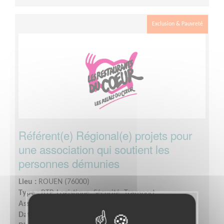
Exclusion & Pauvreté
Référent(e) Régional(e) projets pour
une association qui soutient les
personnes démunies
Lieu :
ROUEN (76000)
Type :
BTP, Logistique, Sécurité, Transport
Association :
Les Restaurants du Coeur
Date :
Tout le temps