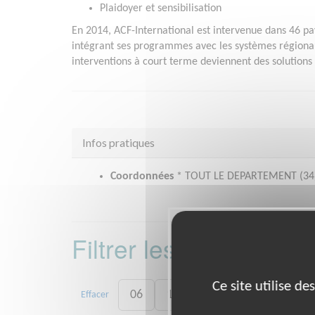
Plaidoyer et sensibilisation
En 2014, ACF-International est intervenue dans 46 pa
intégrant ses programmes avec les systèmes régionaux
interventions à court terme deviennent des solutions
Infos pratiques
Coordonnées
* TOUT LE DEPARTEMENT (34
Filtrer les missions 
Ce site utilise d
06
13
21
30
33
Effacer