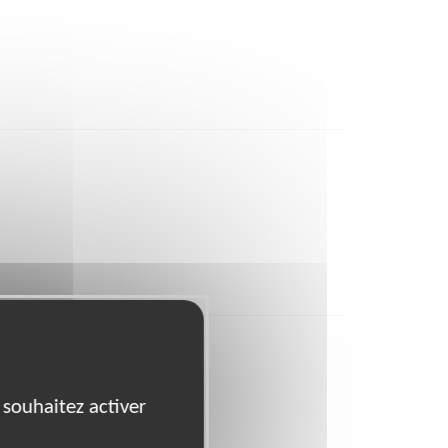
 souhaitez activer
83
84