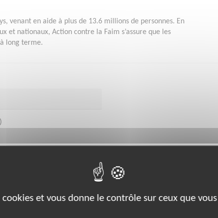
ys, venant en aide à plus de 13.6 millions de personnes. En
 et nationaux, Action contre la Faim s’assure que les
 à long terme.
)
bénévoles par département :
es cookies et vous donne le contrôle sur ceux que vous
34
35
38
44
49
63
67
69
74