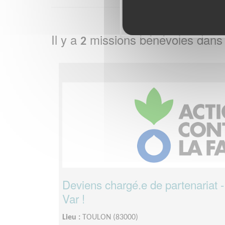
Il y a
missions bénévoles dans
2
Deviens chargé.e de partenariat -
Var !
Lieu :
TOULON (83000)