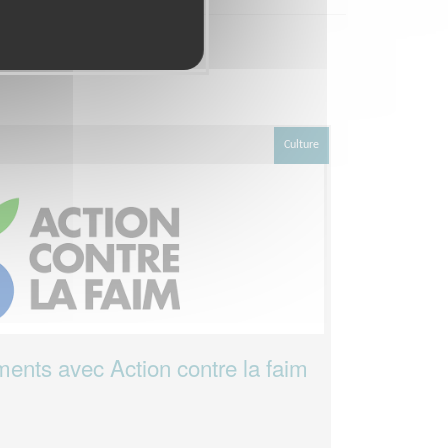
Culture
ents avec Action contre la faim