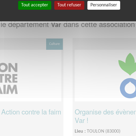
Tout accepter
Tout refuser
Personnaliser
 le département
dans cette association
Var
Culture
 Action contre la faim
Organise des évènem
Var !
Lieu :
TOULON (83000)