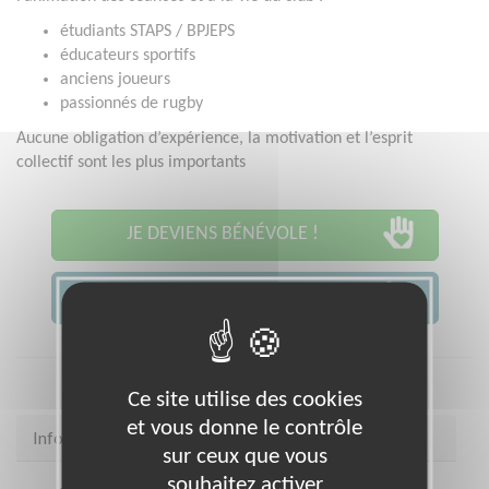
étudiants STAPS / BPJEPS
éducateurs sportifs
anciens joueurs
passionnés de rugby
Aucune obligation d’expérience, la motivation et l’esprit
collectif sont les plus importants
JE DEVIENS BÉNÉVOLE !
JE CONTACTE L'ASSOCIATION
Ce site utilise des cookies
et vous donne le contrôle
Infos pratiques
sur ceux que vous
souhaitez activer