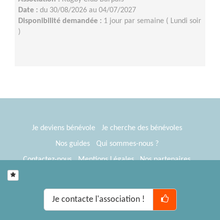
Date :
du 30/08/2026 au 04/07/2027
Disponibilité demandée :
1 jour par semaine ( Lundi soir
)
Je deviens bénévole
Je cherche des bénévoles
Nos guides
Qui sommes-nous ?
Contactez-nous
Mentions Légales
Nos partenaires
Espace presse
® Tous Bénévoles 2012-2026
Webkast
Je contacte l'association !