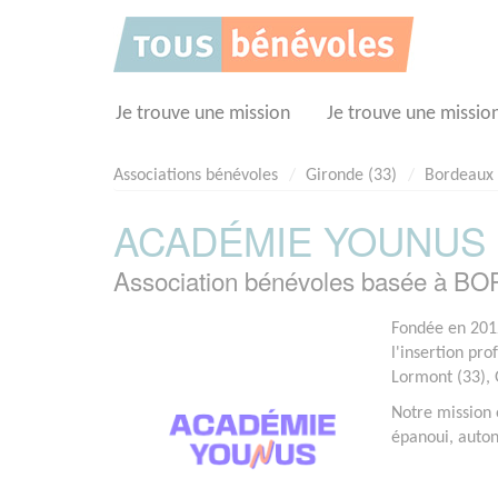
Panneau de gestion des cookies
Je trouve une mission
Je trouve une missio
Associations bénévoles
Gironde (33)
Bordeaux
ACADÉMIE YOUNUS
Association bénévoles basée à B
Fondée en 2012
l'insertion pro
Lormont (33), 
Notre mission 
épanoui, auton