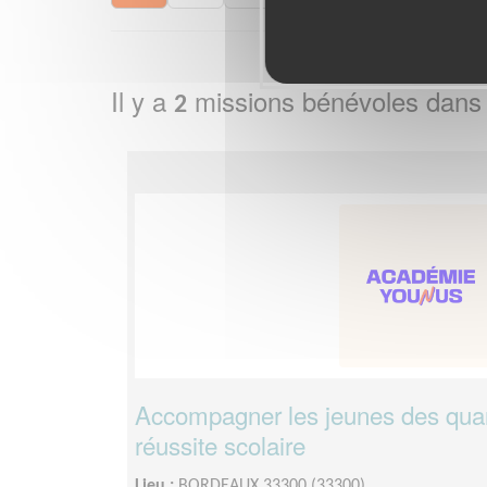
Il y a
missions bénévoles dans
2
Accompagner les jeunes des quar
réussite scolaire
Lieu :
BORDEAUX 33300 (33300)