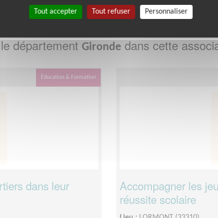
Tout accepter
Tout refuser
Personnaliser
 le département
dans cette associa
Gironde
Éducation & Formation
tiers dans leur
Accompagner les jeu
réussite scolaire
Lieu :
LORMONT (33310)