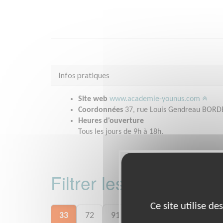
Infos pratiques
Site web
www.academie-younus.com
Coordonnées
37, rue Louis Gendreau BORD
Heures d'ouverture
Tous les jours de 9h à 18h.
Filtrer les missions 
Ce site utilise d
33
72
91