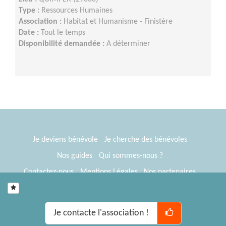
Type :
Ressources Humaines
Association :
Habitat et Humanisme - Finistère
Date :
Tout le temps
Disponibilité demandée :
A déterminer
Je deviens bénévole
Je cherche des bénévoles
Nos guides
Qui sommes-nous ?
Contactez-nous
Mentions Légales
Nos partenaires
Espace presse
® Tous Bénévoles 2012-2026
Webkast
Je contacte l'association !