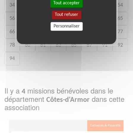
Tout accepter
34
35
38
40
41
44
49
54
Tout refuser
56
57
59
60
62
63
64
65
Personnaliser
66
69
71
73
74
75
76
77
78
80
81
83
85
87
91
92
94
Il y a
missions bénévoles dans le
4
département
dans cette
Côtes-d'Armor
association
Exclusion & Pauvreté