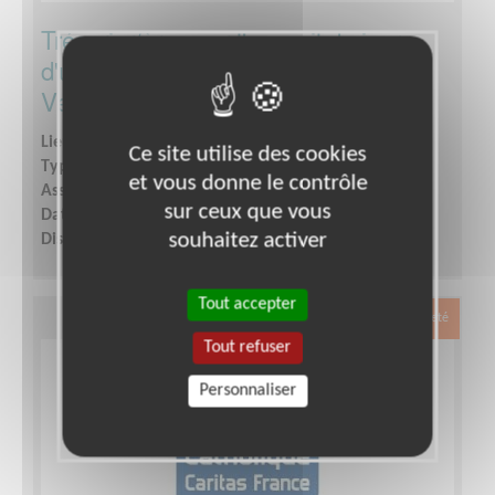
Trésorier/ère pour l'accueil de jour
d'une association de solidarité -
Versailles
Lieu :
VERSAILLES (78000)
Ce site utilise des cookies
Type :
Gestion financière et comptable
et vous donne le contrôle
Association :
Secours Catholique - Yvelines
sur ceux que vous
Date :
Tout le temps
souhaitez activer
Disponibilité demandée :
3 heures / semaine
Tout accepter
Exclusion & Pauvreté
Tout refuser
Personnaliser