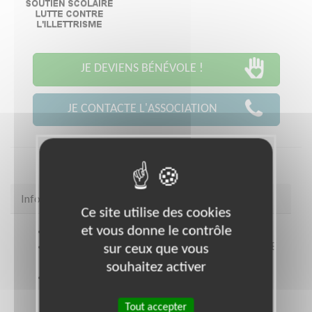
JE DEVIENS BÉNÉVOLE !
JE CONTACTE L'ASSOCIATION
Infos pratiques
Ce site utilise des cookies
et vous donne le contrôle
Site web
www.restosducoeur.org/
sur ceux que vous
Coordonnées
28, Rue Gaston Lamy MONDEVILLE
(14120)
souhaitez activer
Ouvrir le plan d'accès
Tout accepter