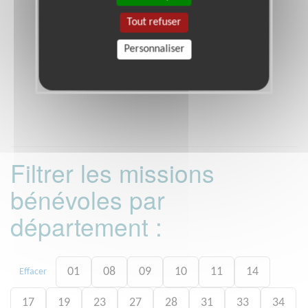
Tout refuser
Personnaliser
Filtrer les missions
bénévoles par
département :
01
08
09
10
11
14
Effacer
17
19
23
27
28
31
33
34