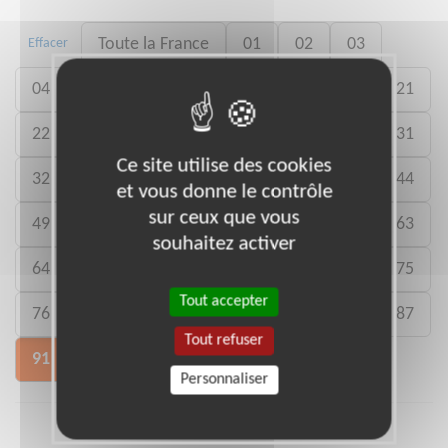
Toute la France
01
02
03
Effacer
04
05
11
12
13
14
17
21
22
24
25
27
28
29
30
31
Ce site utilise des cookies
32
33
34
35
38
40
41
44
et vous donne le contrôle
sur ceux que vous
49
54
56
57
59
60
62
63
souhaitez activer
64
65
66
69
71
73
74
75
Tout accepter
76
77
78
80
81
83
85
87
Tout refuser
91
92
94
Personnaliser