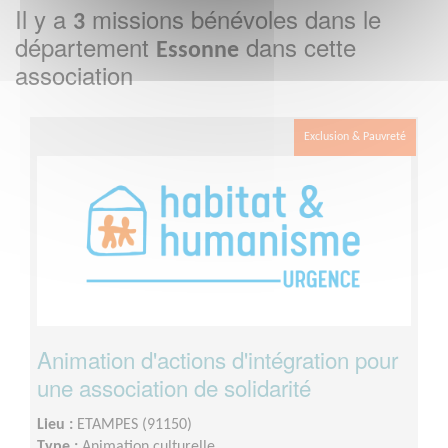
Il y a
missions bénévoles dans le
3
département
dans cette
Essonne
association
Exclusion & Pauvreté
Animation d'actions d'intégration pour
une association de solidarité
Lieu :
ETAMPES (91150)
Type :
Animation culturelle