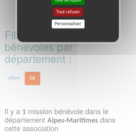
Tout accepter
17h30.
Tout refuser
Personnaliser
Filtrer les missions
bénévoles par
département :
06
Effacer
Il y a
mission bénévole dans le
1
département
dans
Alpes-Maritimes
cette association