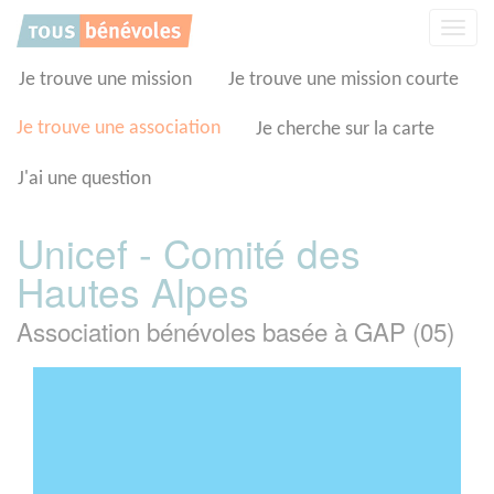
Panneau de gestion des cookies
Affic
la
navig
Je trouve une mission
Je trouve une mission courte
Je trouve une association
Je cherche sur la carte
J'ai une question
Unicef - Comité des
Hautes Alpes
Association bénévoles basée à GAP (05)