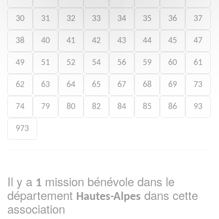
30
31
32
33
34
35
36
37
38
40
41
42
43
44
45
47
49
51
52
54
56
59
60
61
62
63
64
65
67
68
69
73
74
79
80
82
84
85
86
93
973
Il y a
mission bénévole dans le
1
département
dans cette
Hautes-Alpes
association