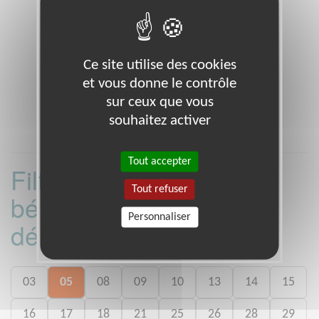
Ce site utilise des cookies
et vous donne le contrôle
sur ceux que vous
souhaitez activer
Tout accepter
Filtrer les missions
Tout refuser
bénévoles par
Personnaliser
département :
03
05
08
09
10
13
14
15
16
17
18
21
25
26
28
29