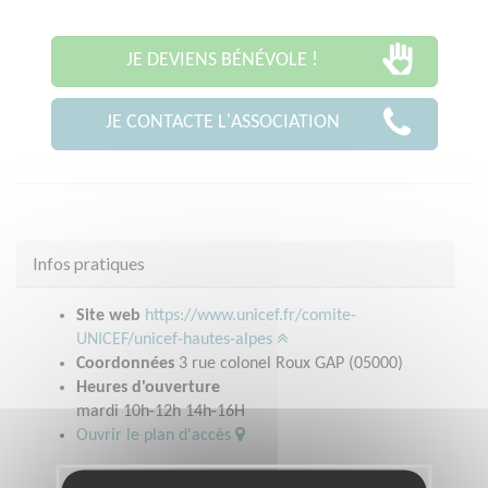
JE DEVIENS BÉNÉVOLE !
JE CONTACTE L'ASSOCIATION
Infos pratiques
Site web
https://www.unicef.fr/comite-
UNICEF/unicef-hautes-alpes
Coordonnées
3 rue colonel Roux GAP (05000)
Heures d'ouverture
mardi 10h-12h 14h-16H
Ouvrir le plan d'accès