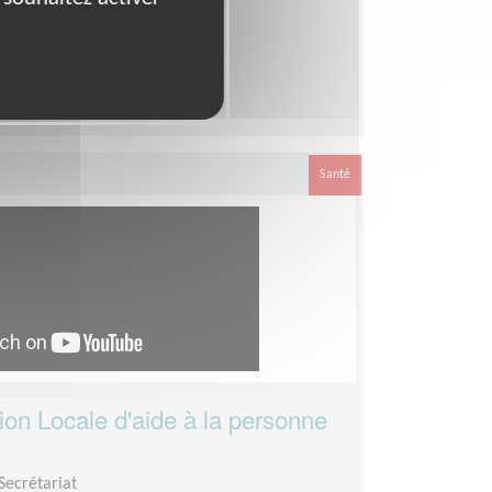
de l'Ain
urnée par semaine
Santé
ion Locale d'aide à la personne
Secrétariat