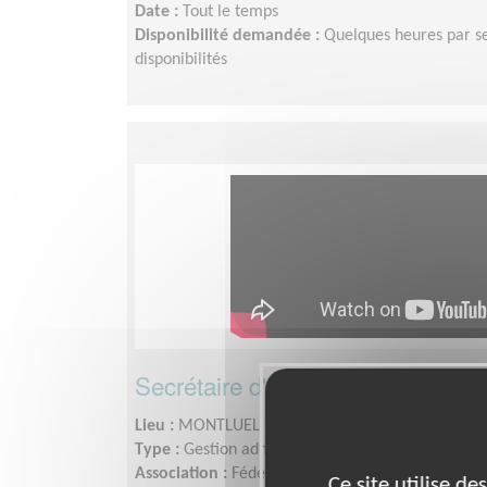
Date :
Tout le temps
Disponibilité demandée :
Quelques heures par se
disponibilités
Secrétaire d'association Locale d
Lieu :
MONTLUEL (01120)
Type :
Gestion administrative, Secrétariat
Association :
Fédération ADMR de l'Ain
Ce site utilise d