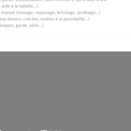
, garde, téléassistance, soins infirmiers, soins suite à une
 aide à la toilette...)
a maison (ménage, repassage, bricolage, jardinage...)
ux devoirs, crèches, soutien à la parentalité...)
sport, garde, soins...)