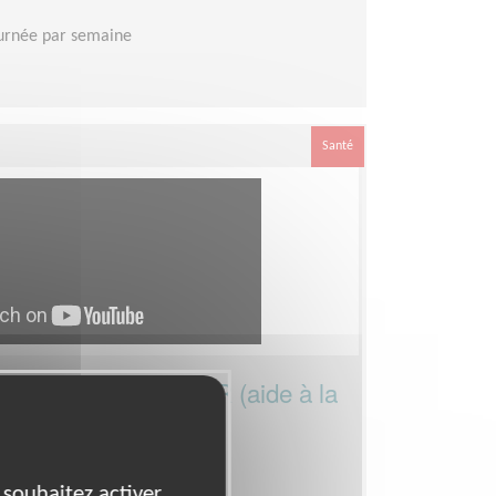
urnée par semaine
Santé
ociation Locale ADMR (aide à la
 Coordinateur d'équipe
 souhaitez activer