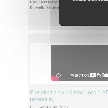
Date :
Tout le temps
Disponibilité demandée :
1 journée par semaine
Président d'association Locale A
personne)
Lieu :
MONTLUEL (01120)