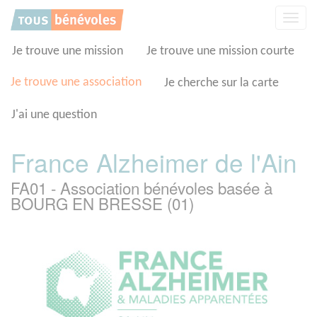
Panneau de gestion des cookies
Affic
la
navig
Je trouve une mission
Je trouve une mission courte
Je trouve une association
Je cherche sur la carte
J'ai une question
France Alzheimer de l'Ain
FA01 - Association bénévoles basée à
BOURG EN BRESSE (01)