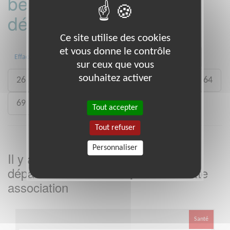
bénévoles par
département :
Ce site utilise des cookies
et vous donne le contrôle
01
02
05
07
17
24
Effacer
sur ceux que vous
souhaitez activer
26
34
35
42
61
62
63
64
69
71
73
91
95
Tout accepter
Tout refuser
Personnaliser
Il y a
missions bénévoles dans le
2
département
dans cette
Hautes-Alpes
association
Santé