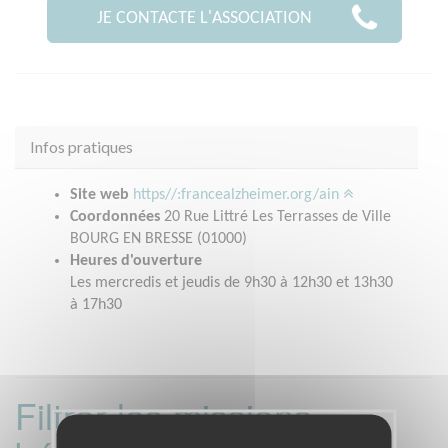
JE CONTACTE L'ASSOCIATION
Infos pratiques
Site web
https//:francealzheimer.org/ain
Coordonnées
20 Rue Littré Les Terrasses de Ville
BOURG EN BRESSE (01000)
Heures d'ouverture
Les mercredis et jeudis de 9h30 à 12h30 et 13h30
à 17h30
Filtrer les missions