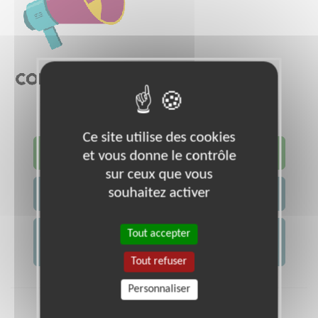
Ce site utilise des cookies
JE DEVIENS BÉNÉVOLE !
et vous donne le contrôle
sur ceux que vous
souhaitez activer
JE CONTACTE L'ASSOCIATION
JE FAIS UN DON À
Tout accepter
AFM -...
Tout refuser
Personnaliser