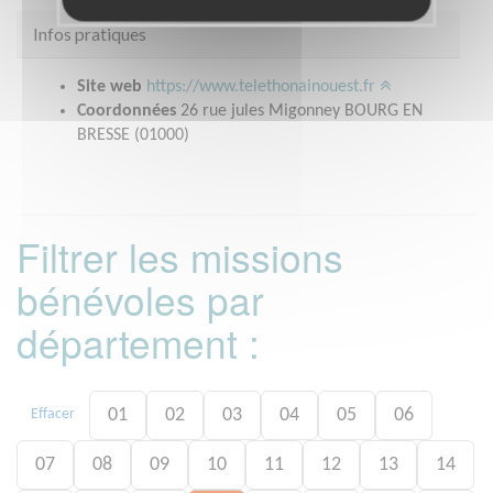
Infos pratiques
Site web
https://www.telethonainouest.fr
Coordonnées
26 rue jules Migonney BOURG EN
BRESSE (01000)
Filtrer les missions
bénévoles par
département :
01
02
03
04
05
06
Effacer
07
08
09
10
11
12
13
14