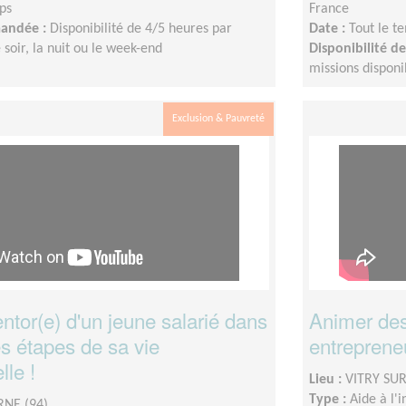
ps
France
mandée :
Disponibilité de 4/5 heures par
Date :
Tout le t
 soir, la nuit ou le week-end
Disponibilité 
missions disponi
Exclusion & Pauvreté
tor(e) d'un jeune salarié dans
Animer des
s étapes de sa vie
entreprene
lle !
Lieu :
VITRY SUR
Type :
Aide à l'
NE (94)