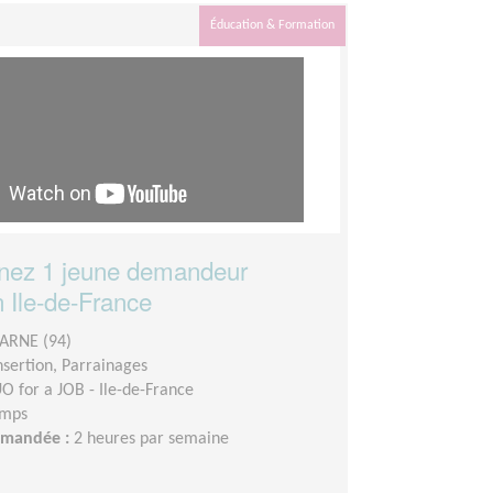
Éducation & Formation
ez 1 jeune demandeur
n Ile-de-France
ARNE (94)
insertion, Parrainages
O for a JOB - Ile-de-France
emps
demandée :
2 heures par semaine