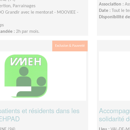
Association :
As
sertion, Parrainages
Date :
Tout le t
 Grandir avec le mentorat - MOOVJEE -
Disponibilité 
ps
mandée :
2h par mois.
Exclusion & Pauvreté
patients et résidents dans les
Accompagn
t EHPAD
solidarité 
NE (94)
Lieu :
VAL-DE-M