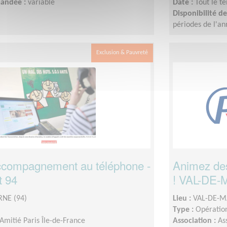
mandée :
variable
Date :
Tout le t
Disponibilité 
périodes de l'a
Exclusion & Pauvreté
ccompagnement au téléphone -
Animez des 
t 94
! VAL-DE
NE (94)
Lieu :
VAL-DE-M
Type :
Opération
Amitié Paris Île-de-France
Association :
As