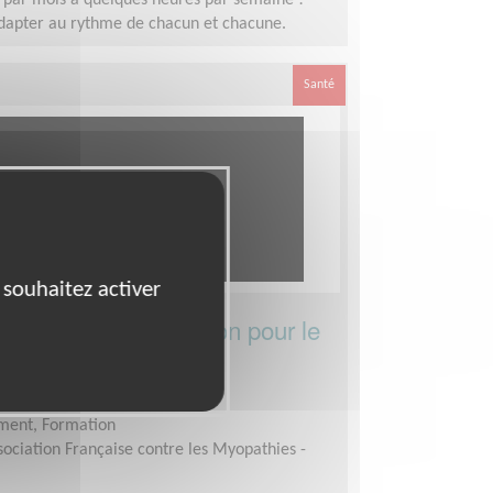
 par mois à quelques heures par semaine !
adapter au rythme de chacun et chacune.
Santé
 souhaitez activer
égional Pôle Formation pour le
ARNE (94)
ment, Formation
sociation Française contre les Myopathies -