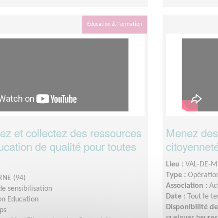
Éducation & Formation
 et collectez des ressources
Menez des 
cation de qualité pour toutes
citoyenneté 
Lieu :
VAL-DE-M
Type :
Opération
NE (94)
Association :
Ac
e sensibilisation
Date :
Tout le t
on Education
Disponibilité 
ps