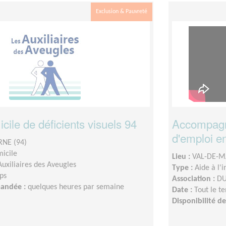
Exclusion & Pauvreté
icile de déficients visuels 94
Accompagn
d'emploi e
NE (94)
micile
Lieu :
VAL-DE-M
Auxiliaires des Aveugles
Type :
Aide à l'
ps
Association :
DU
mandée :
quelques heures par semaine
Date :
Tout le t
Disponibilité 