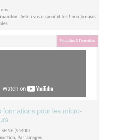
emps
demandée :
Selon vos disponibilités ! nombreuses
bles
Éducation & Formation
 formations pour les micro-
urs
 SEINE (94400)
insertion, Parrainages