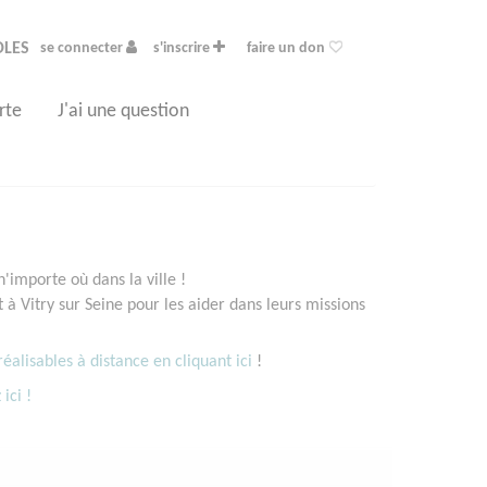
OLES
se connecter
s'inscrire
faire un don
rte
J'ai une question
'importe où dans la ville !
 Vitry sur Seine pour les aider dans leurs missions
éalisables à distance en cliquant ici
!
 ici !