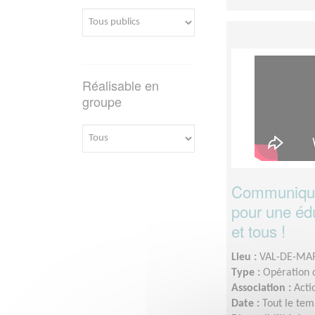
Réalisable en
groupe
Communiquez
pour une édu
et tous !
Lieu :
VAL-DE-MAR
Type :
Opération d
Association :
Acti
Date :
Tout le tem