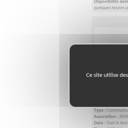
Disponibilité de
quelques heures p
L'idée est de s'a
Ce site utilise d
Responsabl
association
Lieu :
VAL-DE-MAR
Type :
Communica
Association :
AFM 
Date :
Tout le tem