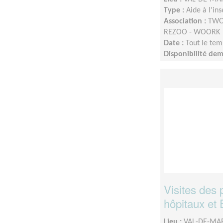
Type :
Aide à l'in
Association :
TWOO
REZOO - WOORK
Date :
Tout le tem
Disponibilité de
Visites des 
hôpitaux e
Lieu :
VAL-DE-MAR