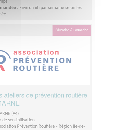
emps
demandée :
Environ 6h par semaine selon les
nnée
Éducation & Formation
ateliers de prévention routière
-MARNE
ARNE (94)
 de sensibilisation
sociation Prévention Routière - Région Île-de-