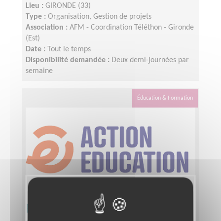
Lieu :
GIRONDE (33)
Type :
Organisation, Gestion de projets
Association :
AFM - Coordination Téléthon - Gironde
(Est)
Date :
Tout le temps
Disponibilité demandée :
Deux demi-journées par
semaine
Éducation & Formation
Participez au développement des