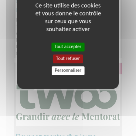
dons pour l'éducation dans le
Ce site utilise des cookies
monde !
et vous donne le contrôle
Lieu :
GIRONDE (33)
sur ceux que vous
Type :
Développement, Fonds, Partenariats
souhaitez activer
Association :
Action Education
Date :
Tout le temps
Tout accepter
Disponibilité demandée :
A définir ensemble
fonction de vos disponibilités
Tout refuser
Éducation & Formation
Personnaliser