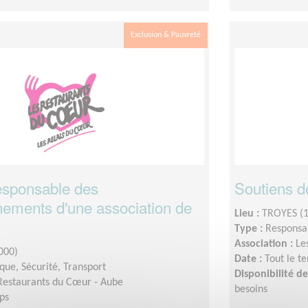
Exclusion & Pauvreté
responsable des
Soutiens d
nements d'une association de
Lieu :
TROYES (
Type :
Responsab
Association :
Le
000)
Date :
Tout le t
ique, Sécurité, Transport
Disponibilité 
Restaurants du Cœur - Aube
besoins
ps