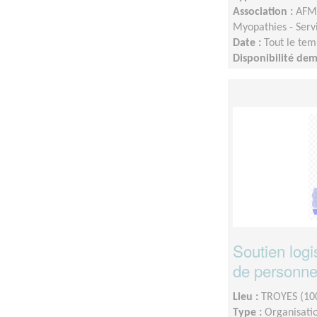
Association :
AFM-
Myopathies - Serv
Date :
Tout le tem
Disponibilité de
départementale sel
Soutien logi
de personn
Lieu :
TROYES (10
Type :
Organisatio