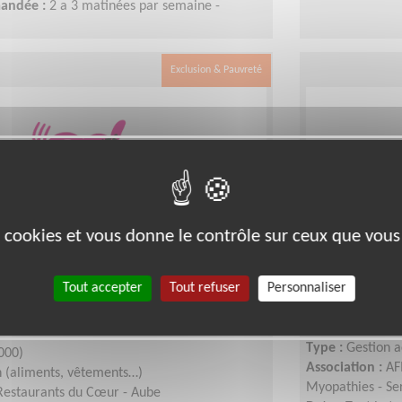
mandée :
2 a 3 matinées par semaine -
Exclusion & Pauvreté
es cookies et vous donne le contrôle sur ceux que vous
équipe distribution alimentaire
Equipier(èr
veau centre de Troyes des
une associ
Tout accepter
Tout refuser
Personnaliser
Coeur
Lieu :
AUBE (10)
Type :
Gestion a
000)
Association :
AF
n (aliments, vêtements…)
Myopathies - Ser
Restaurants du Cœur - Aube