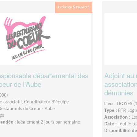
Exclusion & Pauvreté
responsable départemental des
Adjoint au 
oeur de l'Aube
association
démunies
000)
 associatif, Coordinateur d'équipe
Lieu :
TROYES (
Restaurants du Cœur - Aube
Type :
BTP, Logi
ps
Association :
Le
mandée :
idéalement 2 jours par semaine
Date :
Tout le t
Disponibilité 