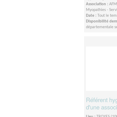
Association :
AFM-
Myopathies - Serv
Date :
Tout le tem
Disponibilité de
départementale sel
Référent hyg
d'une associ
Lieu :
TROYES (10