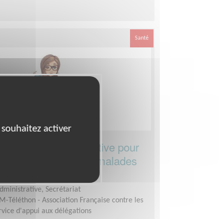
Santé
 souhaitez activer
e) gestion administrative pour
ation de soutien aux malades
dministrative, Secrétariat
M-Téléthon - Association Française contre les
vice d'appui aux délégations