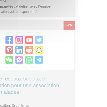
emps
demandée :
A définir avec l'équipe
elon votre disponibilité
Santé
re réseaux sociaux et
ion pour une association
 malades
ation, Graphisme