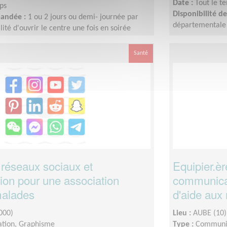
Date :
Tout le t
ps
Disponibilité 
mandée :
1 ou 2 jours ou demi- journée par
départementale s
lité d'ouvrir le centre une fois en soirée
Santé
 réseaux sociaux et
Equipier.è
on pour une association
communicat
malades
d'aide aux
000)
Lieu :
AUBE (10)
tion, Graphisme
Type :
Communic