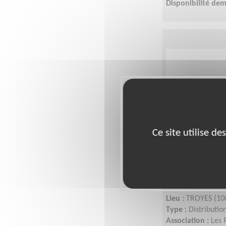
Disponibilité de
Ce site utilise d
Membre de l'
pour le nou
Restos du 
Lieu :
TROYES (10
Type :
Distributio
Association :
Les 