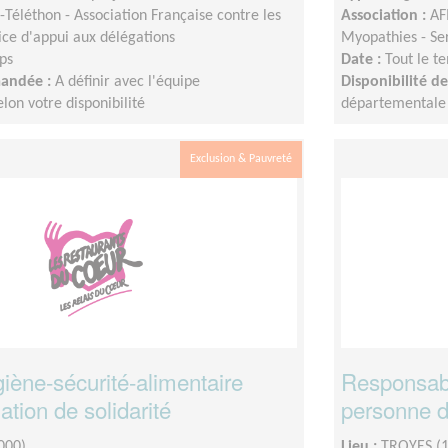
Téléthon - Association Française contre les
Association :
AF
ice d'appui aux délégations
Myopathies - Ser
ps
Date :
Tout le t
mandée :
A définir avec l'équipe
Disponibilité 
on votre disponibilité
départementale s
Exclusion & Pauvreté
iène-sécurité-alimentaire
Responsabl
ation de solidarité
personne d'
000)
Lieu :
TROYES (