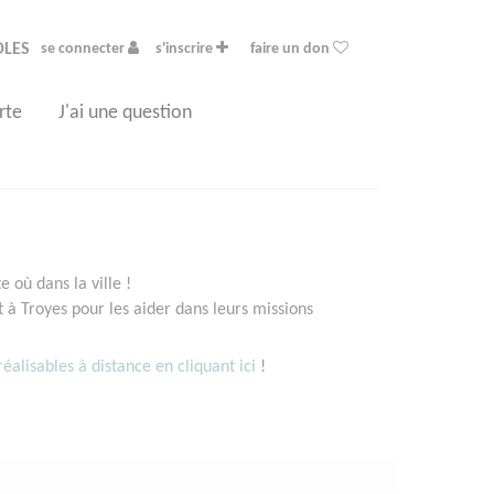
OLES
se connecter
s'inscrire
faire un don
rte
J'ai une question
 où dans la ville !
à Troyes pour les aider dans leurs missions
éalisables à distance en cliquant ici
!