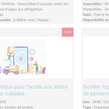
Téléthon - Association Française contre les
Association :
AF
ice d'appui aux délégations
Myopathies - Ser
ps
Date :
Tout le t
mandée :
A définir avec l'équipe
Disponibilité 
on votre disponibilité
départementale s
Santé
stique pour l'accès aux loisirs
Soutien log
es malades
de person
000)
Lieu :
AUBE (10)
n, Gestion de projets
Type :
Organisat