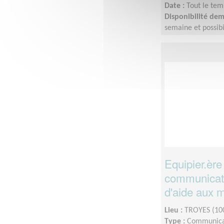
Date :
Tout le tem
Disponibilité de
semaine et possibi
Equipier.ère
communicati
d'aide aux 
Lieu :
TROYES (10
Type :
Communica