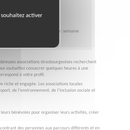
RG 67200 (67200)
ique, Web
 souhaitez activer
ub Informatique Pénitentiaire
emps
demandée :
une demi -journée par semaine
breuses associations strasbourgeoises recherchent
ous souhaitiez consacrer quelques heures à une
rrespond à votre profil.
ve riche et engagée. Les associations locales
sport, de l'environnement, de l'inclusion sociale et
 leurs bénévoles pour organiser leurs activités, créer
ncontrant des personnes aux parcours différents et en