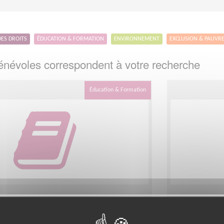
DES DROITS
ÉDUCATION & FORMATION
ENVIRONNEMENT
EXCLUSION & PAUVR
névoles correspondent à votre recherche
Éducation & Formation
ateliers informatiques à la
Délégué.e 
rêt de Strasbourg
pour la ré