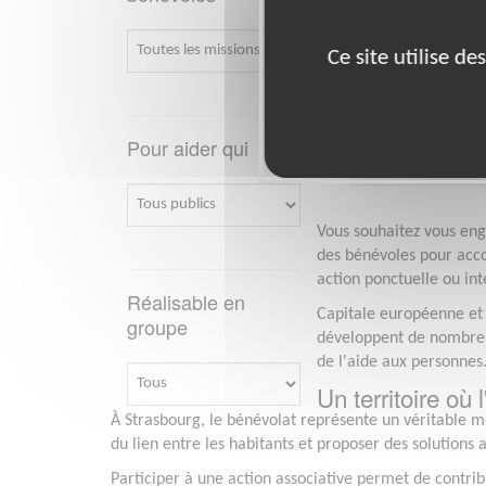
Lieu :
STRASBOURG
Type :
Informatiq
Ce site utilise d
Association :
Club
Date :
Tout le tem
Disponibilité de
Pour aider qui
Vous souhaitez vous en
des bénévoles pour acco
action ponctuelle ou int
Réalisable en
Capitale européenne et v
groupe
développent de nombreux 
de l'aide aux personnes
Un territoire où
À Strasbourg, le bénévolat représente un véritable mot
du lien entre les habitants et proposer des solutions
Participer à une action associative permet de contri