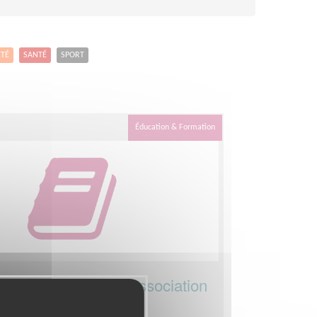
ETÉ
SANTÉ
SPORT
Éducation & Formation
régional.e de notre association
gion Grand Est