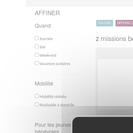
AFFINER
Quand
CULTURE
DÉFENSE 
missions bé
2
Journée
Soir
Week-end
Vacances scolaires
Mobilité
Mobilité réduite
Réalisable à domicile
Animation d'
Pour les jeunes
maison d'ar
bénévoles