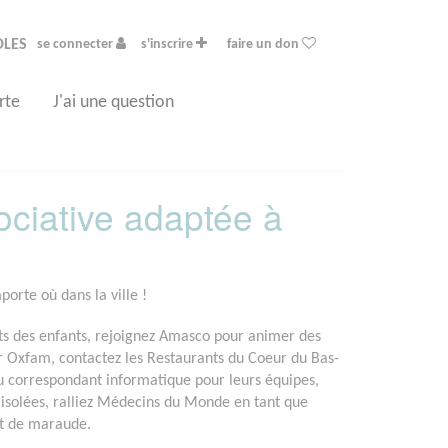
OLES
se connecter
s'inscrire
faire un don
rte
J'ai une question
ociative adaptée à
orte où dans la ville !
ts des enfants, rejoignez Amasco pour animer des
our Oxfam, contactez les Restaurants du Coeur du Bas-
ou correspondant informatique pour leurs équipes,
s isolées, ralliez Médecins du Monde en tant que
 et de maraude.