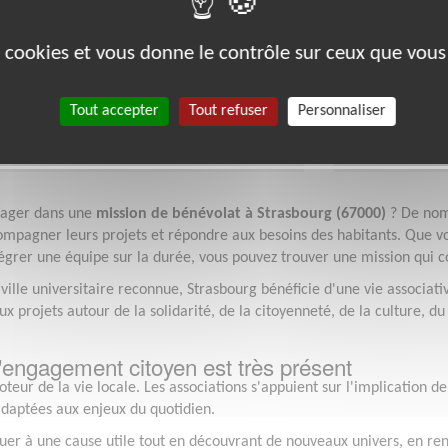
 67200 (67200)
Lieu :
STRASBOU
ue, Web
Type :
Informat
es cookies et vous donne le contrôle sur ceux que vous
 Informatique Pénitentiaire
Association :
Cl
ps
Date :
Tout le t
mandée :
1/2 journée par semaine
Disponibilité 
Tout accepter
Tout refuser
Personnaliser
gager dans une
mission de bénévolat à Strasbourg (67000)
? De nom
mpagner leurs projets et répondre aux besoins des habitants. Que v
égrer une équipe sur la durée, vous pouvez trouver une mission qui co
ille universitaire reconnue, Strasbourg bénéficie d'une vie associati
projets autour de la solidarité, de la citoyenneté, de la culture, du 
.
 l'engagement citoyen est très présent
eur de la vie locale. Les associations s'appuient sur l'implication de
 adaptées aux enjeux du quotidien.
buer à une cause utile tout en découvrant de nouveaux univers, en re