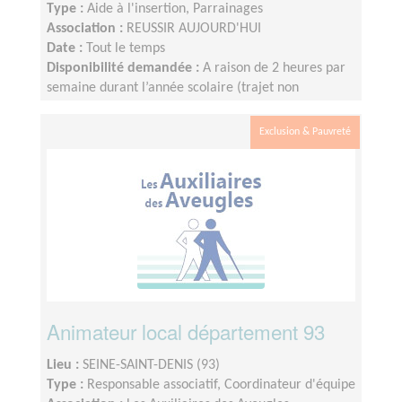
Type :
Aide à l'insertion, Parrainages
Association :
REUSSIR AUJOURD'HUI
Date :
Tout le temps
Disponibilité demandée :
A raison de 2 heures par
semaine durant l’année scolaire (trajet non
compris), le créneau étant fixé et défini par le lycée.
Nous fonctionnons sur le calendrier scolaire, vos
Exclusion & Pauvreté
vacances sont donc préservées.
Animateur local département 93
Lieu :
SEINE-SAINT-DENIS (93)
Type :
Responsable associatif, Coordinateur d'équipe