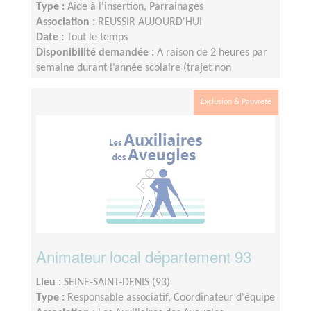
Type :
Aide à l'insertion, Parrainages
Association :
REUSSIR AUJOURD'HUI
Date :
Tout le temps
Disponibilité demandée :
A raison de 2 heures par
semaine durant l’année scolaire (trajet non
compris), le créneau étant fixé et défini par le lycée.
Nous fonctionnons sur le calendrier scolaire, vos
Exclusion & Pauvreté
vacances sont donc préservées.
Animateur local département 93
Lieu :
SEINE-SAINT-DENIS (93)
Type :
Responsable associatif, Coordinateur d'équipe