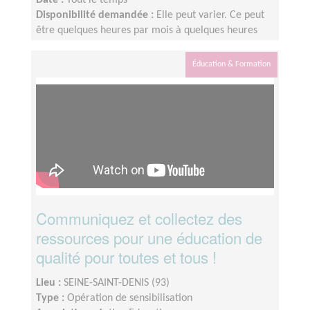
Date :
Tout le temps
Disponibilité demandée :
Elle peut varier. Ce peut
être quelques heures par mois à quelques heures
par semaine ! L'idée est de s'adapter au rythme de
chacun et chacune.
Éducation & Formation
Communiquez et collectez des
ressources pour une éducation de
qualité pour toutes et tous !
Lieu :
SEINE-SAINT-DENIS (93)
Type :
Opération de sensibilisation