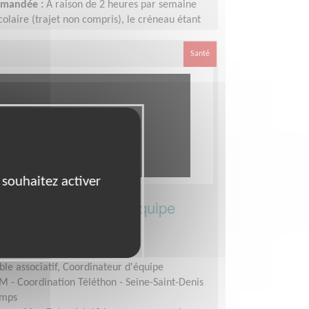
demandée :
A raison de 2 heures par semaine
colaire (trajet non compris), le créneau étant
r le lycée. Nous fonctionnons sur le calendrier
cances sont donc préservées.
Santé
 souhaitez activer
e départemental d’équipe
éléthon
NT-DENIS (93)
le associatif, Coordinateur d'équipe
M - Coordination Téléthon - Seine-Saint-Denis
emps