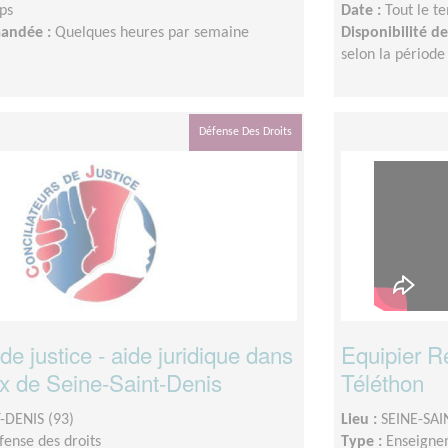
ps
Date :
Tout le t
mandée :
Quelques heures par semaine
Disponibilité 
selon la période
Défense Des Droits
 de justice - aide juridique dans
Equipier R
ux de Seine-Saint-Denis
Téléthon
-DENIS (93)
Lieu :
SEINE-SAI
fense des droits
Type :
Enseigne