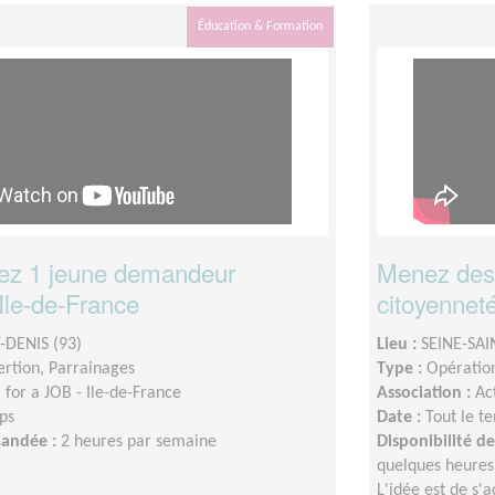
Éducation & Formation
z 1 jeune demandeur
Menez des 
Ile-de-France
citoyenneté 
-DENIS (93)
Lieu :
SEINE-SAI
sertion, Parrainages
Type :
Opération
for a JOB - Ile-de-France
Association :
Ac
ps
Date :
Tout le t
mandée :
2 heures par semaine
Disponibilité 
quelques heures
L'idée est de s'