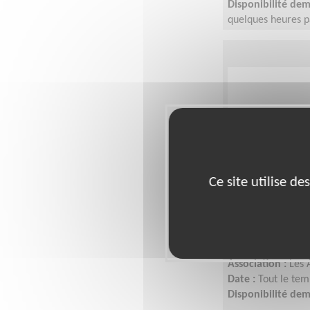
Disponibilité de
quelques heures p
L'idée est de s'a
Ce site utilise d
Animateur l
Lieu :
SEINE-SAINT
Type :
Responsable
Association :
Les 
Date :
Tout le tem
Disponibilité de