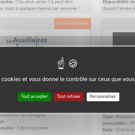
mandée :
Elle peut varier. Ce peut être
Disponibilité 
ar mois à quelques heures par semaine !
durant l’année s
dapter au rythme de chacun et chacune.
fixé et défini pa
scolaire, vos va
Exclusion & Pauvreté
es cookies et vous donne le contrôle sur ceux que vous
ocal département 93
Responsabl
bénévole T
Tout accepter
Tout refuser
Personnaliser
-DENIS (93)
 associatif, Coordinateur d'équipe
Lieu :
SEINE-SAI
Auxiliaires des Aveugles
Type :
Responsab
ps
Association :
AF
mandée :
2 demi-journées
Date :
Tout le t