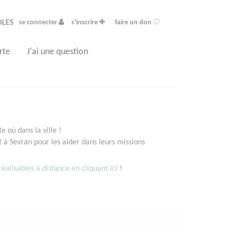
OLES
se connecter
s'inscrire
faire un don
rte
J'ai une question
 où dans la ville !
à Sevran pour les aider dans leurs missions
éalisables à distance en cliquant ici
!