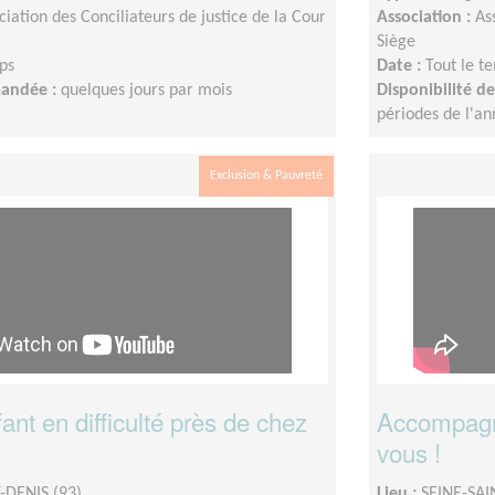
ciation des Conciliateurs de justice de la Cour
Association :
As
Siège
ps
Date :
Tout le t
mandée :
quelques jours par mois
Disponibilité 
périodes de l'a
Exclusion & Pauvreté
ant en difficulté près de chez
Accompagne
vous !
-DENIS (93)
Lieu :
SEINE-SAI