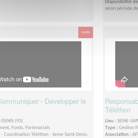
Disponibilité 
selon période de
Santé
 Communiquer - Développer le
Responsable
Téléthon
-DENIS (93)
Lieu :
SEINE-SAI
ent, Fonds, Partenariats
Type :
Gestion f
- Coordination Téléthon - Seine-Saint-Denis
Association :
AF