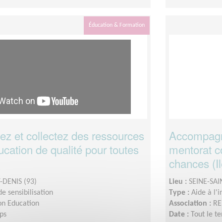
Éducation & Formation
 et collectez des ressources
Accompagn
cation de qualité pour toutes
mentorat co
chances (I
-DENIS (93)
Lieu :
SEINE-SAI
e sensibilisation
Type :
Aide à l'
on Education
Association :
RE
ps
Date :
Tout le t