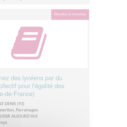
Éducation & Formation
ez des lycéens par du
llectif pour l'égalité des
le-de-France)
NT-DENIS (93)
insertion, Parrainages
USSIR AUJOURD'HUI
emps