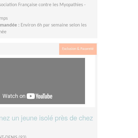
sociation Française contre les Myopathies -
emps
demandée :
Environ 6h par semaine selon les
nnée
Exclusion & Pauvreté
z un jeune isolé près de chez
NT-DENIS (93)