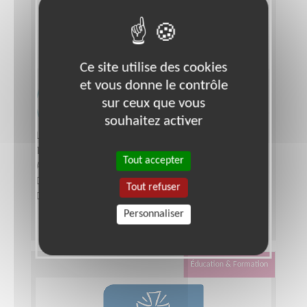
Ce site utilise des cookies
et vous donne le contrôle
Accompagnement de déficients
sur ceux que vous
visuels 91
souhaitez activer
Lieu :
ESSONNE (91)
Type :
Aide au déplacement
Tout accepter
Association :
Les Auxiliaires des Aveugles
Date :
Tout le temps
Tout refuser
Disponibilité demandée :
quelques heures
Personnaliser
Éducation & Formation