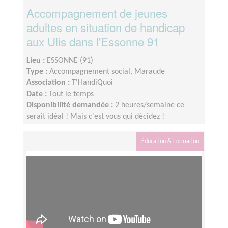
Accompagnement de jeunes
adultes en situation de handicap
aux Ulis dans l'Essonne 91
Lieu :
ESSONNE (91)
Type :
Accompagnement social, Maraude
Association :
T'HandiQuoi
Date :
Tout le temps
Disponibilité demandée :
2 heures/semaine ce
serait idéal ! Mais c'est vous qui décidez !
Éducation & Formation