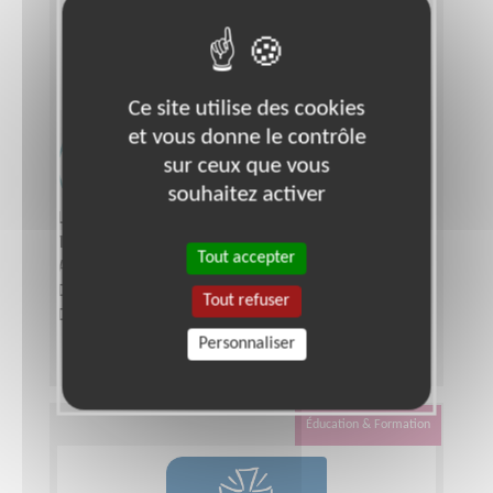
Ce site utilise des cookies
et vous donne le contrôle
Accompagnement de déficients
sur ceux que vous
visuels 91
souhaitez activer
Lieu :
ESSONNE (91)
Type :
Aide au déplacement
Tout accepter
Association :
Les Auxiliaires des Aveugles
Date :
Tout le temps
Tout refuser
Disponibilité demandée :
quelques heures
Personnaliser
Éducation & Formation