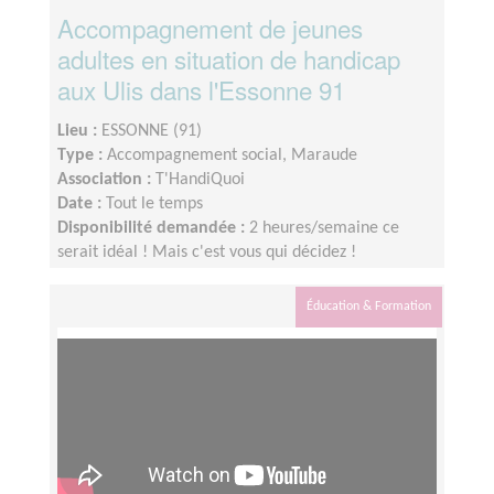
Accompagnement de jeunes
adultes en situation de handicap
aux Ulis dans l'Essonne 91
Lieu :
ESSONNE (91)
Type :
Accompagnement social, Maraude
Association :
T'HandiQuoi
Date :
Tout le temps
Disponibilité demandée :
2 heures/semaine ce
serait idéal ! Mais c'est vous qui décidez !
Éducation & Formation