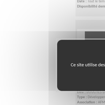
Date :
Tout le tem
Disponibilité de
Ce site utilise d
Responsable
TELETHON 
Lieu :
BOUCHES-D
Type :
Développem
Association :
AFM 