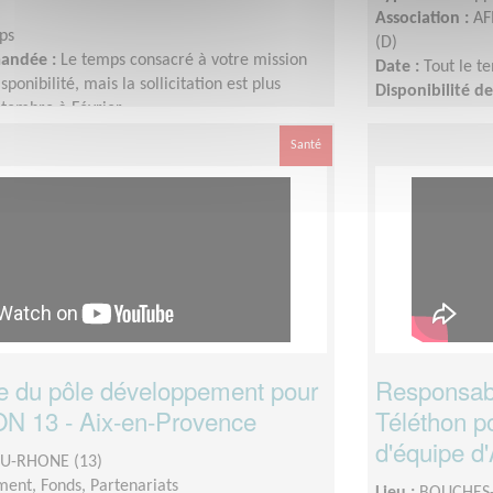
Association :
AF
ps
(D)
mandée :
Le temps consacré à votre mission
Date :
Tout le t
sponibilité, mais la sollicitation est plus
Disponibilité 
tembre à Février
s’adapte à votre 
importante de S
Santé
 du pôle développement pour
Responsab
N 13 - Aix-en-Provence
Téléthon p
d'équipe d
U-RHONE (13)
ent, Fonds, Partenariats
Lieu :
BOUCHES-