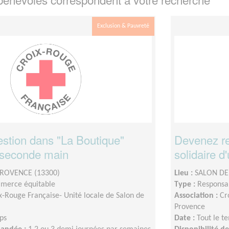
Exclusion & Pauvreté
estion dans "La Boutique"
Devenez re
e seconde main
solidaire d
ROVENCE (13300)
Lieu :
SALON DE
merce équitable
Type :
Responsab
x-Rouge Française- Unité locale de Salon de
Association :
Cr
Provence
ps
Date :
Tout le t