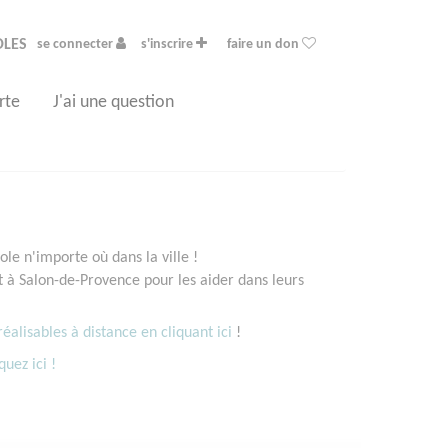
OLES
se connecter
s'inscrire
faire un don
rte
J'ai une question
le n'importe où dans la ville !
à Salon-de-Provence pour les aider dans leurs
éalisables à distance en cliquant ici
!
quez ici !