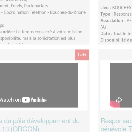
ent, Fonds, Partenariats
Lieu :
BOUCHES-
- Coordination Téléthon - Bouches-du-Rhône
Type :
Responsab
Association :
AF
ps
(A)
mandée :
Le temps consacré à votre mission
Date :
Tout le t
sponibilité, mais la sollicitation est plus
Disponibilité 
tembre à Février
une activité plu
de vos disponibil
Santé
 du pôle développement du
Responsabl
 13 (ORGON)
bénévole T