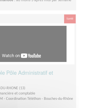
demandée :
au moins 3 après midi par semaine
Santé
e Pôle Administratif et
DU-RHONE (13)
inancière et comptable
M - Coordination Téléthon - Bouches-du-Rhône