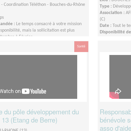
- Coordination Téléthon - Bouches-du-Rhône
Type :
Développ
Association :
AF
ps
(C)
mandée :
Le temps consacré à votre mission
Date :
Tout le t
sponibilité, mais la sollicitation est plus
Disponibilité 
tembre à Février
s’adapte à votre 
importante de S
Santé
 du pôle développement du
Responsabl
3 (Etang de Berre)
bénévole 
asso d'aid
U-RHONE (13)