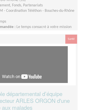
ement, Fonds, Partenariats
M - Coordination Téléthon - Bouches-du-Rhône
emps
demandée :
Le temps consacré à votre mission
disponibilité, mais la sollicitation est plus
eptembre à Février
Santé
e départemental d’équipe
secteur ARLES ORGON d'une
e aux malades