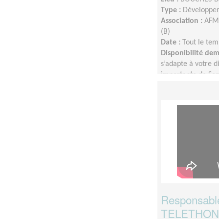
Type :
Développem
Association :
AFM 
(B)
Date :
Tout le tem
Disponibilité de
s’adapte à votre di
importante de Sep
Responsable
TELETHON