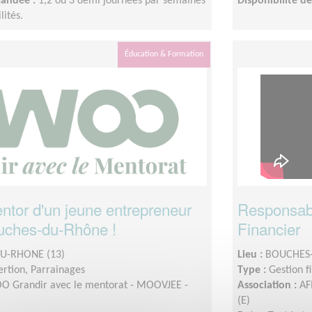
mandée :
1,2 ou 3 demi journées par semaines
Disponibilité 
lités.
Éducation & Formation
tor d'un jeune entrepreneur
Responsabl
uches-du-Rhône !
Financier
U-RHONE (13)
Lieu :
BOUCHES-
sertion, Parrainages
Type :
Gestion f
 Grandir avec le mentorat - MOOVJEE -
Association :
AF
(E)