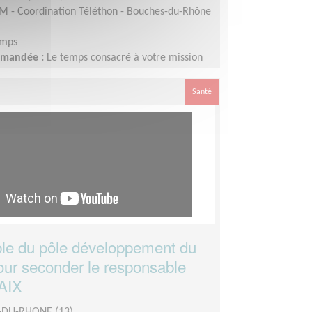
M - Coordination Téléthon - Bouches-du-Rhône
emps
demandée :
Le temps consacré à votre mission
disponibilité, mais la sollicitation est plus
eptembre à Janvier
Santé
le du pôle développement du
our seconder le responsable
'AIX
DU-RHONE (13)