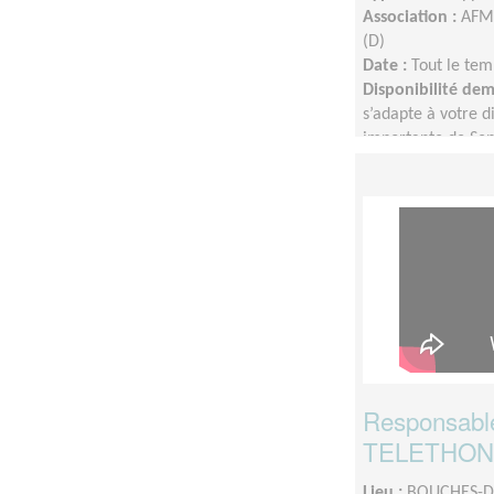
Association :
AFM 
(D)
Date :
Tout le tem
Disponibilité de
s’adapte à votre di
importante de Sep
Responsable
TELETHON 1
Lieu :
BOUCHES-D