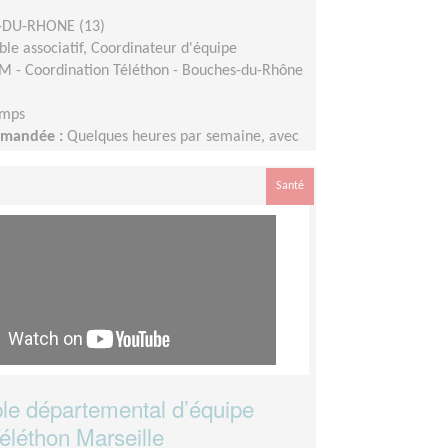
DU-RHONE (13)
le associatif, Coordinateur d'équipe
M - Coordination Téléthon - Bouches-du-Rhône
emps
demandée :
Quelques heures par semaine, avec
s importante d'octobre à février et en fonction
ités.
Santé
e départemental d’équipe
éléthon Marseille