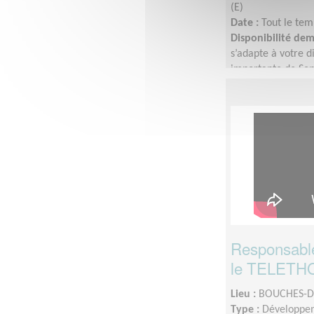
(E)
Date :
Tout le tem
Disponibilité de
s’adapte à votre di
importante de Sep
Responsable
le TELETHO
Lieu :
BOUCHES-D
Type :
Développem