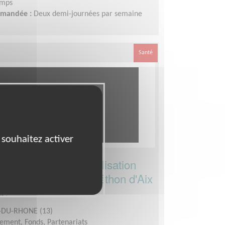
emps
demandée :
Deux demi-journées par semaine
Santé
 souhaitez activer
épartemental de mobilisation
es - pour l'équipe Téléthon d'Aix
ce
DU-RHONE (13)
ement, Fonds, Partenariats