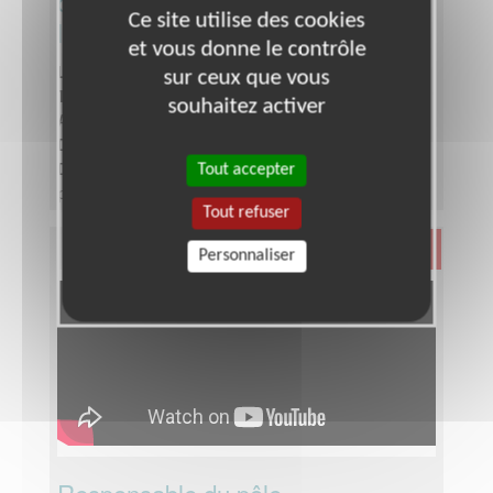
des bénévoles pour sensibiliser
Ce site utilise des cookies
l'Aisne
et vous donne le contrôle
Lieu :
AISNE (02)
sur ceux que vous
Type :
Opération de sensibilisation
souhaitez activer
Association :
Alliance maladies rares
Date :
Tout le temps
Tout accepter
Disponibilité demandée :
permanente ou
ponctuelle, selon la disponibilité du bénévole
Tout refuser
Santé
Personnaliser