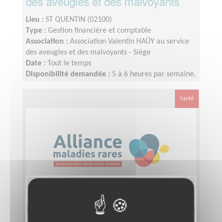
des aveugles et des malvoyants
Lieu :
ST QUENTIN (02100)
Type :
Gestion financière et comptable
Association :
Association Valentin HAÜY au service
des aveugles et des malvoyants - Siège
Date :
Tout le temps
Disponibilité demandée :
5 à 6 heures par semaine,
au minimum.Participer, une à deux fois par mois, le
vendredi après-midi, aux réunions du comité.
Santé
L'Alliance maladies rares recherche